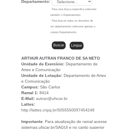
Departamento:
Para uma busca especifica selecione
também o Departamento.
Para buscar todos os docentes de
um departamento selecione apenas o
campo Departamento.
ARTHUR AUTRAN FRANCO DE SA NETO
Unidade de Exercício:
Departamento de
Artes e Comunicação
Unidade de Lotação:
Departamento de Artes
e Comunicação
Campus
:
São Carlos
Ramal 1:
8414
E-Mail:
autran@ufscar.br
Lattes:
http://lattes.cnpq.br/5055550097454248
Importante
: Para atualização de ramal acesse
sistemas.ufscar.br/SAGUI e no canto superior