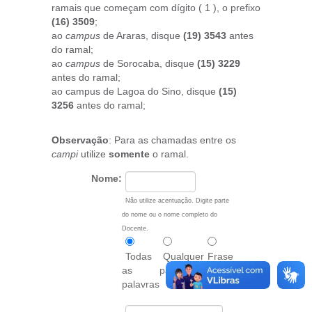
ramais que começam com dígito ( 1 ), o prefixo
(16) 3509
;
ao
campus
de Araras, disque
(19) 3543
antes
do ramal;
ao
campus
de Sorocaba, disque
(15) 3229
antes do ramal;
ao campus de Lagoa do Sino, disque
(15)
3256
antes do ramal;
Observação
: Para as chamadas entre os
campi
utilize
somente
o ramal.
Nome:
Não utilize acentuação. Digite parte
do nome ou o nome completo do
Docente.
Todas
Qualquer
Frase
as
palavra
exata
palavras