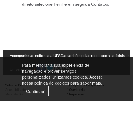
direito selecione Perfil e em seguida Contatos.
Acompanhe as notícias da UFSCar também pelas redes sociais oficiais da
Para melhorar a sua experiência de
Universidade
navegação e prover serviços
personalizados, utilizamos cookies. Acesse
nossa
política de cookies
para saber mais.
Sobre o Portal
Perguntas Frequentes
Acessibilidade
Ouvidoria
Continuar
Mapa do Site
Imprensa
Campus São Carlos
Campus Araras
Campus Sorocaba
Campus Lagoa do Sino
Campus São José do Rio Preto