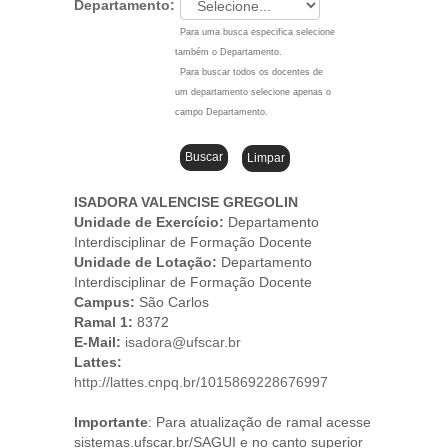
Departamento:
Para uma busca especifica selecione
também o Departamento.
Para buscar todos os docentes de
um departamento selecione apenas o
campo Departamento.
ISADORA VALENCISE GREGOLIN
Unidade de Exercício:
Departamento
Interdisciplinar de Formação Docente
Unidade de Lotação:
Departamento
Interdisciplinar de Formação Docente
Campus
:
São Carlos
Ramal 1:
8372
E-Mail:
isadora@ufscar.br
Lattes:
http://lattes.cnpq.br/1015869228676997
Importante
: Para atualização de ramal acesse
sistemas.ufscar.br/SAGUI e no canto superior