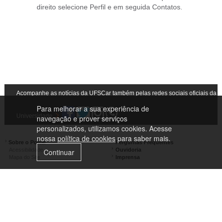
direito selecione Perfil e em seguida Contatos.
Acompanhe as notícias da UFSCar também pelas redes sociais oficiais da
Para melhorar a sua experiência de
Universidade
navegação e prover serviços
personalizados, utilizamos cookies. Acesse
nossa
política de cookies
para saber mais.
Sobre o Portal
Perguntas Frequentes
Acessibilidade
Ouvidoria
Continuar
Mapa do Site
Imprensa
Campus São Carlos
Campus Araras
Campus Sorocaba
Campus Lagoa do Sino
Campus São José do Rio Preto