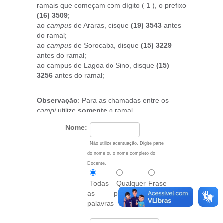
ramais que começam com dígito ( 1 ), o prefixo
(16) 3509
;
ao
campus
de Araras, disque
(19) 3543
antes
do ramal;
ao
campus
de Sorocaba, disque
(15) 3229
antes do ramal;
ao campus de Lagoa do Sino, disque
(15)
3256
antes do ramal;
Observação
: Para as chamadas entre os
campi
utilize
somente
o ramal.
Nome:
Não utilize acentuação. Digite parte
do nome ou o nome completo do
Docente.
Todas
Qualquer
Frase
as
palavra
exata
palavras