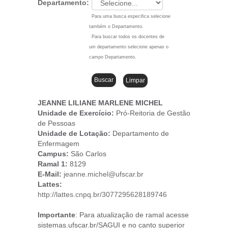
Departamento:
Para uma busca especifica selecione
também o Departamento.
Para buscar todos os docentes de
um departamento selecione apenas o
campo Departamento.
JEANNE LILIANE MARLENE MICHEL
Unidade de Exercício:
Pró-Reitoria de Gestão
de Pessoas
Unidade de Lotação:
Departamento de
Enfermagem
Campus
:
São Carlos
Ramal 1:
8129
E-Mail:
jeanne.michel@ufscar.br
Lattes:
http://lattes.cnpq.br/3077295628189746
Importante
: Para atualização de ramal acesse
sistemas.ufscar.br/SAGUI e no canto superior