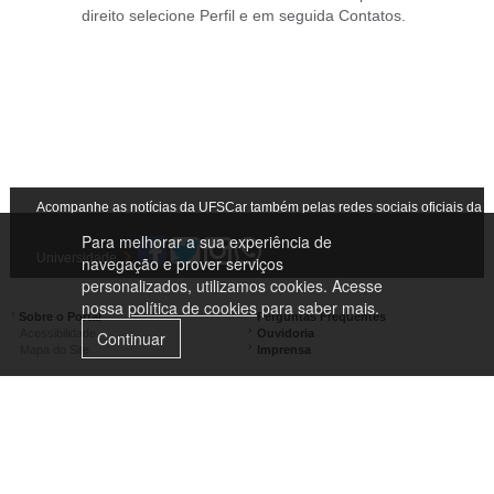
direito selecione Perfil e em seguida Contatos.
Acompanhe as notícias da UFSCar também pelas redes sociais oficiais da
Para melhorar a sua experiência de
Universidade
navegação e prover serviços
personalizados, utilizamos cookies. Acesse
nossa
política de cookies
para saber mais.
Sobre o Portal
Perguntas Frequentes
Acessibilidade
Ouvidoria
Continuar
Mapa do Site
Imprensa
Campus São Carlos
Campus Araras
Campus Sorocaba
Campus Lagoa do Sino
Campus São José do Rio Preto