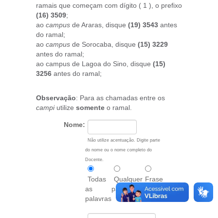
ramais que começam com dígito ( 1 ), o prefixo
(16) 3509
;
ao
campus
de Araras, disque
(19) 3543
antes
do ramal;
ao
campus
de Sorocaba, disque
(15) 3229
antes do ramal;
ao campus de Lagoa do Sino, disque
(15)
3256
antes do ramal;
Observação
: Para as chamadas entre os
campi
utilize
somente
o ramal.
Nome:
Não utilize acentuação. Digite parte
do nome ou o nome completo do
Docente.
Todas
Qualquer
Frase
as
palavra
exata
palavras