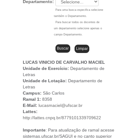
Departamento:
Para uma busca especifica selecione
também o Departamento.
Para buscar todos os docentes de
um departamento selecione apenas o
campo Departamento.
LUCAS VINICIO DE CARVALHO MACIEL
Unidade de Exercício:
Departamento de
Letras
Unidade de Lotação:
Departamento de
Letras
Campus
:
São Carlos
Ramal 1:
8358
E-Mail:
lucasmaciel@ufscar.br
Lattes:
http://lattes.cnpq.br/8779101339709622
Importante
: Para atualização de ramal acesse
sistemas.ufscar.br/SAGUI e no canto superior