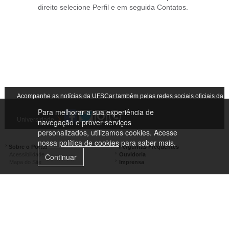
direito selecione Perfil e em seguida Contatos.
Acompanhe as notícias da UFSCar também pelas redes sociais oficiais da
Para melhorar a sua experiência de
Universidade
navegação e prover serviços
personalizados, utilizamos cookies. Acesse
nossa
política de cookies
para saber mais.
Sobre o Portal
Perguntas Frequentes
Acessibilidade
Ouvidoria
Continuar
Mapa do Site
Imprensa
Campus São Carlos
Campus Araras
Campus Sorocaba
Campus Lagoa do Sino
Campus São José do Rio Preto