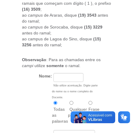
ramais que começam com dígito ( 1 ), o prefixo
(16) 3509
;
ao
campus
de Araras, disque
(19) 3543
antes
do ramal;
ao
campus
de Sorocaba, disque
(15) 3229
antes do ramal;
ao campus de Lagoa do Sino, disque
(15)
3256
antes do ramal;
Observação
: Para as chamadas entre os
campi
utilize
somente
o ramal.
Nome:
Não utilize acentuação. Digite parte
do nome ou o nome completo do
Docente.
Todas
Qualquer
Frase
as
palavra
exata
palavras