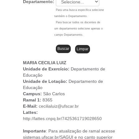
Departamento:
Para uma busca especifica selecione
também o Departamento.
Para buscar todos os docentes de
um departamento selecione apenas o
campo Departamento.
MARIA CECILIA LUIZ
Unidade de Exercício:
Departamento de
Educação
Unidade de Lotação:
Departamento de
Educação
Campus
:
São Carlos
Ramal 1:
8365
E-Mail:
cecilialuiz@ufscar.br
Lattes:
http://lattes.cnpq.br/7425361719028650
Importante
: Para atualização de ramal acesse
sistemas.ufscar.br/SAGUI e no canto superior