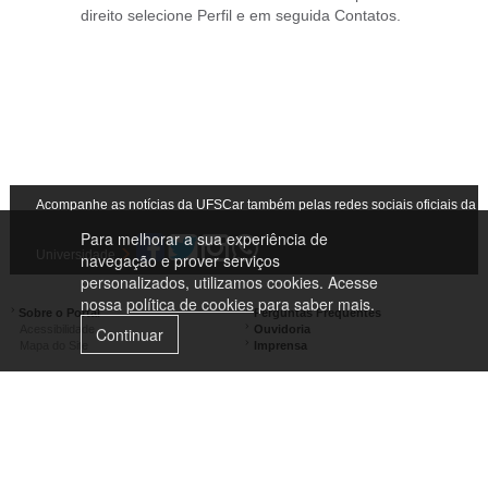
direito selecione Perfil e em seguida Contatos.
Acompanhe as notícias da UFSCar também pelas redes sociais oficiais da
Para melhorar a sua experiência de
Universidade
navegação e prover serviços
personalizados, utilizamos cookies. Acesse
nossa
política de cookies
para saber mais.
Sobre o Portal
Perguntas Frequentes
Acessibilidade
Ouvidoria
Continuar
Mapa do Site
Imprensa
Campus São Carlos
Campus Araras
Campus Sorocaba
Campus Lagoa do Sino
Campus São José do Rio Preto