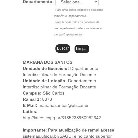
Departamento:
Para uma busca especifica selecione
também o Departamento.
Para buscar todos os docentes de
um departamento selecione apenas o
campo Departamento.
MARIANA DOS SANTOS
Unidade de Exercício:
Departamento
Interdisciplinar de Formação Docente
Unidade de Lotação:
Departamento
Interdisciplinar de Formação Docente
Campus
:
São Carlos
Ramal 1:
8373
E-Mail:
marianasantos@ufscar.br
Lattes:
http://lattes.cnpq.br/3185238960982642
Importante
: Para atualização de ramal acesse
sistemas.ufscar.br/SAGUI e no canto superior