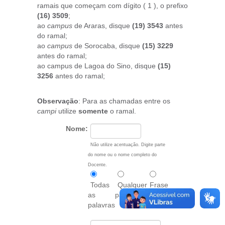
ramais que começam com dígito ( 1 ), o prefixo
(16) 3509
;
ao
campus
de Araras, disque
(19) 3543
antes
do ramal;
ao
campus
de Sorocaba, disque
(15) 3229
antes do ramal;
ao campus de Lagoa do Sino, disque
(15)
3256
antes do ramal;
Observação
: Para as chamadas entre os
campi
utilize
somente
o ramal.
Nome:
Não utilize acentuação. Digite parte
do nome ou o nome completo do
Docente.
Todas
Qualquer
Frase
as
palavra
exata
palavras