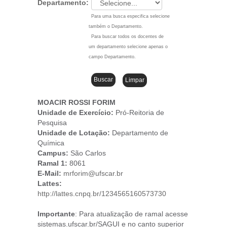
Departamento:
Para uma busca especifica selecione
também o Departamento.
Para buscar todos os docentes de
um departamento selecione apenas o
campo Departamento.
MOACIR ROSSI FORIM
Unidade de Exercício:
Pró-Reitoria de
Pesquisa
Unidade de Lotação:
Departamento de
Química
Campus
:
São Carlos
Ramal 1:
8061
E-Mail:
mrforim@ufscar.br
Lattes:
http://lattes.cnpq.br/1234565160573730
Importante
: Para atualização de ramal acesse
sistemas.ufscar.br/SAGUI e no canto superior