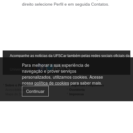
direito selecione Perfil e em seguida Contatos.
Acompanhe as notícias da UFSCar também pelas redes sociais oficiais da
Para melhorar a sua experiência de
Universidade
navegação e prover serviços
personalizados, utilizamos cookies. Acesse
nossa
política de cookies
para saber mais.
Sobre o Portal
Perguntas Frequentes
Acessibilidade
Ouvidoria
Continuar
Mapa do Site
Imprensa
Campus São Carlos
Campus Araras
Campus Sorocaba
Campus Lagoa do Sino
Campus São José do Rio Preto