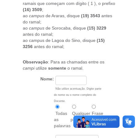
ramais que começam com dígito ( 1 ), o prefixo
(16) 3509
;
ao
campus
de Araras, disque
(19) 3543
antes
do ramal;
ao
campus
de Sorocaba, disque
(15) 3229
antes do ramal;
ao campus de Lagoa do Sino, disque
(15)
3256
antes do ramal;
Observação
: Para as chamadas entre os
campi
utilize
somente
o ramal.
Nome:
Não utilize acentuação. Digite parte
do nome ou o nome completo do
Docente.
Todas
Qualquer
Frase
as
palavra
exata
palavras