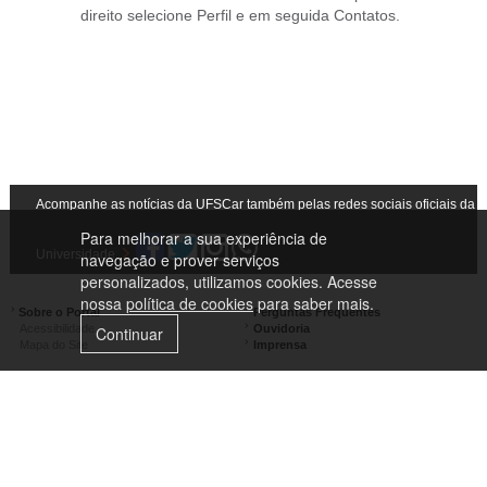
direito selecione Perfil e em seguida Contatos.
Acompanhe as notícias da UFSCar também pelas redes sociais oficiais da
Para melhorar a sua experiência de
Universidade
navegação e prover serviços
personalizados, utilizamos cookies. Acesse
nossa
política de cookies
para saber mais.
Sobre o Portal
Perguntas Frequentes
Acessibilidade
Ouvidoria
Continuar
Mapa do Site
Imprensa
Campus São Carlos
Campus Araras
Campus Sorocaba
Campus Lagoa do Sino
Campus São José do Rio Preto