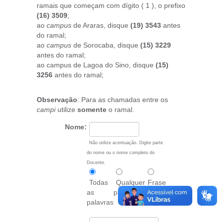
ramais que começam com dígito ( 1 ), o prefixo
(16) 3509
;
ao
campus
de Araras, disque
(19) 3543
antes
do ramal;
ao
campus
de Sorocaba, disque
(15) 3229
antes do ramal;
ao campus de Lagoa do Sino, disque
(15)
3256
antes do ramal;
Observação
: Para as chamadas entre os
campi
utilize
somente
o ramal.
Nome:
Não utilize acentuação. Digite parte
do nome ou o nome completo do
Docente.
Todas
Qualquer
Frase
as
palavra
exata
palavras