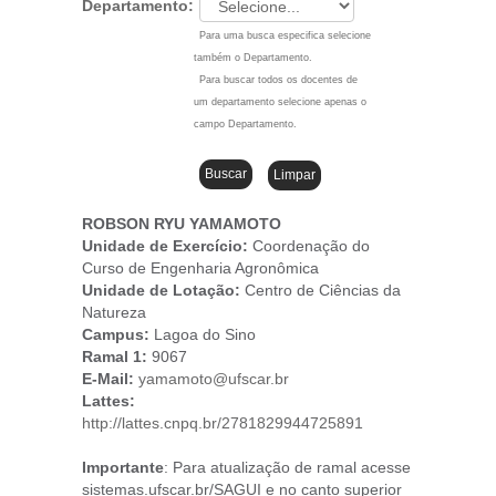
Departamento:
Para uma busca especifica selecione
também o Departamento.
Para buscar todos os docentes de
um departamento selecione apenas o
campo Departamento.
ROBSON RYU YAMAMOTO
Unidade de Exercício:
Coordenação do
Curso de Engenharia Agronômica
Unidade de Lotação:
Centro de Ciências da
Natureza
Campus
:
Lagoa do Sino
Ramal 1:
9067
E-Mail:
yamamoto@ufscar.br
Lattes:
http://lattes.cnpq.br/2781829944725891
Importante
: Para atualização de ramal acesse
sistemas.ufscar.br/SAGUI e no canto superior