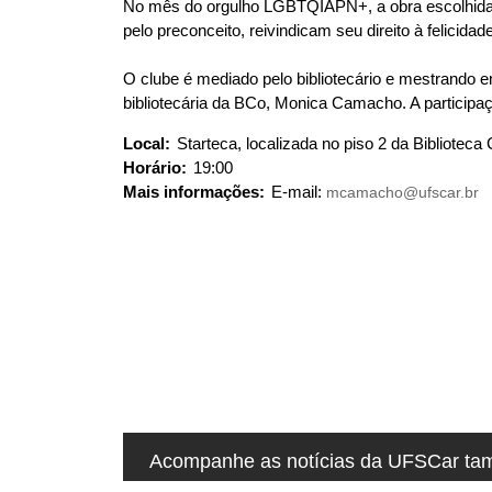
No mês do orgulho LGBTQIAPN+, a obra escolhida na
u
pelo preconceito, reivindicam seu direito à felicidad
i
:
O clube é mediado pelo bibliotecário e mestrando 
bibliotecária da BCo, Monica Camacho. A participaç
Local:
Starteca, localizada no piso 2 da Biblioteca
Horário:
19:00
Mais informações:
E-mail:
mcamacho@ufscar.br
Acompanhe as notícias da UFSCar tamb