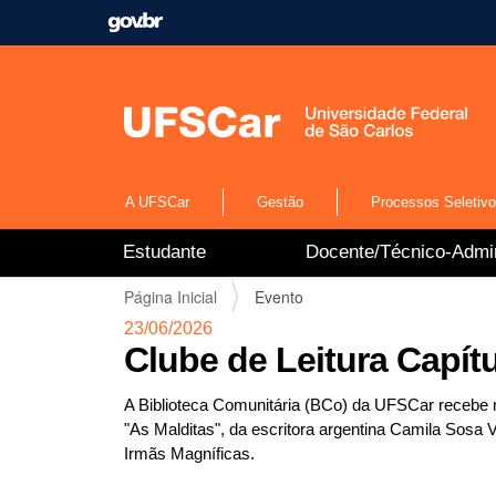
A UFSCar
Gestão
Processos Seletiv
N
Estudante
Docente/Técnico-Admin
a
v
V
Página Inicial
Evento
e
o
g
23/06/2026
c
a
Clube de Leitura Capít
ê
ç
e
ã
s
A Biblioteca Comunitária (BCo) da UFSCar recebe ma
o
t
"As Malditas", da escritora argentina Camila Sosa V
á
Irmãs Magníficas.
a
q