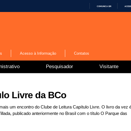
COMUNICA BR
ACESS
I
R
P
A
R
A
O
C
O
N
os
Acesso à Informação
Contatos
T
E
Ú
istrativo
Pesquisador
Visitante
D
O
ulo Livre da BCo
is um encontro do Clube de Leitura Capítulo Livre. O livro da vez 
illada, publicado anteriormente no Brasil com o título O Parque das