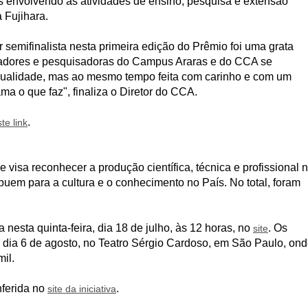
as envolvendo as atividades de ensino, pesquisa e extensão
 Fujihara.
 semifinalista nesta primeira edição do Prêmio foi uma grata
sadores e pesquisadoras do Campus Araras e do CCA se
qualidade, mas ao mesmo tempo feita com carinho e com um
a o que faz", finaliza o Diretor do CCA.
.
te link
visa reconhecer a produção científica, técnica e profissional 
ibuem para a cultura e o conhecimento no País. No total, foram
a nesta quinta-feira, dia 18 de julho, às 12 horas, no
. Os
site
dia 6 de agosto, no Teatro Sérgio Cardoso, em São Paulo, on
il.
nferida no
.
site da iniciativa