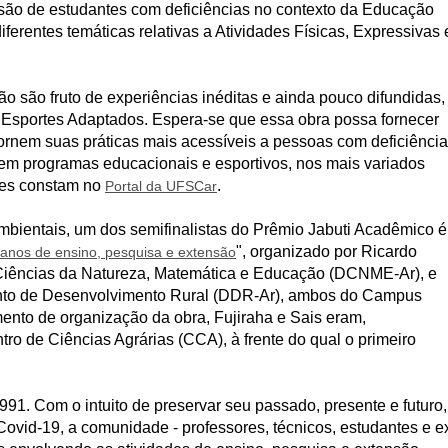
lusão de estudantes com deficiências no contexto da Educação
ferentes temáticas relativas a Atividades Físicas, Expressivas 
o são fruto de experiências inéditas e ainda pouco difundidas,
Esportes Adaptados. Espera-se que essa obra possa fornecer
tornem suas práticas mais acessíveis a pessoas com deficiênci
em programas educacionais e esportivos, nos mais variados
ções constam no
.
Portal da UFSCar
mbientais, um dos semifinalistas do Prêmio Jabuti Acadêmico é
", organizado por Ricardo
 anos de ensino, pesquisa e extensão
 Ciências da Natureza, Matemática e Educação (DCNME-Ar), e
ento de Desenvolvimento Rural (DDR-Ar), ambos do Campus
ento de organização da obra, Fujiraha e Sais eram,
tro de Ciências Agrárias (CCA), à frente do qual o primeiro
1. Com o intuito de preservar seu passado, presente e futuro,
vid-19, a comunidade - professores, técnicos, estudantes e e