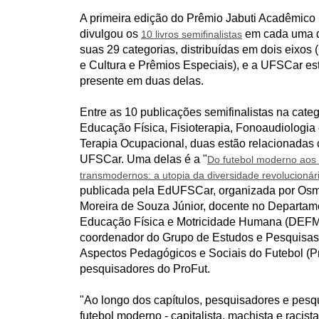
u
A primeira edição do Prêmio Jabuti Acadêmico
i
divulgou os
em cada uma 
10 livros semifinalistas
:
suas 29 categorias, distribuídas em dois eixos 
e Cultura e Prêmios Especiais), e a UFSCar es
presente em duas delas.
Entre as 10 publicações semifinalistas na categ
Educação Física, Fisioterapia, Fonoaudiologia
Terapia Ocupacional, duas estão relacionadas
UFSCar. Uma delas é a "
Do futebol moderno aos 
transmodernos: a utopia da diversidade revolucionár
publicada pela EdUFSCar, organizada por Os
Moreira de Souza Júnior, docente no Departam
Educação Física e Motricidade Humana (DEF
coordenador do Grupo de Estudos e Pesquisas
Aspectos Pedagógicos e Sociais do Futebol (P
pesquisadores do ProFut.
"Ao longo dos capítulos, pesquisadores e pesqu
futebol moderno - capitalista, machista e racis