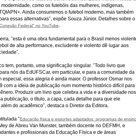
 modernidade, como os futebóis das mulheres, indígenas,
BTQIAPN+. Ainda consumimos o futebol moderno, mas também
ra essas alternativas", expõe Souza Júnior. Detalhes sobre o
.
 "Conexão Federal" no YouTube
rra, "esta é uma obra fundamental para o Brasil menos violent
bol de alta performance, excludente e violento dê lugar aos
ciedade".
tem, portanto, uma significação singular. "Todo livro que
para nós da EdUFSCar, em particular, e para a comunidade da
especial, essa alegria é ainda maior. O professor Osmar nos
 com a ideia de publicação num momento histórico difícil para
nero. Produzir um livro que celebra a vida e a diversidade nos
da publicação, o título, a capa, cada detalhe para que ele
além do acadêmico", destaca o Diretor da Editora.
titulada "
Educação física e esportes adaptados: programas de ensin
e Mey de Abreu Van Munster, também docente no DEFMH, e
udantes e profissionais da Educação Física e de áreas