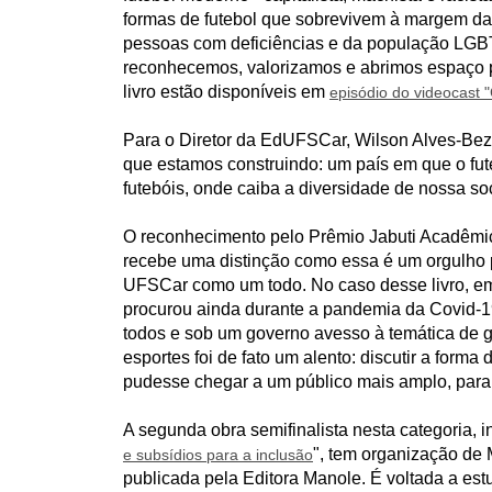
formas de futebol que sobrevivem à margem da
pessoas com deficiências e da população LG
reconhecemos, valorizamos e abrimos espaço pa
livro estão disponíveis em
episódio do videocast
Para o Diretor da EdUFSCar, Wilson Alves-Beze
que estamos construindo: um país em que o fute
futebóis, onde caiba a diversidade de nossa so
O reconhecimento pelo Prêmio Jabuti Acadêmico 
recebe uma distinção como essa é um orgulho 
UFSCar como um todo. No caso desse livro, em 
procurou ainda durante a pandemia da Covid-19
todos e sob um governo avesso à temática de gê
esportes foi de fato um alento: discutir a forma 
pudesse chegar a um público mais amplo, para 
A segunda obra semifinalista nesta categoria, in
", tem organização d
e subsídios para a inclusão
publicada pela Editora Manole. É voltada a est