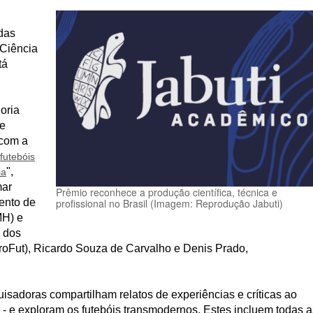
das
(Ciência
tá
oria
 e
 com a
futebóis
",
ia
mar
Prêmio reconhece a produção científica, técnica e
ento de
profissional no Brasil (Imagem: Reprodução Jabuti)
MH) e
 dos
roFut), Ricardo Souza de Carvalho e Denis Prado,
isadoras compartilham relatos de experiências e críticas ao
ta - e exploram os futebóis transmodernos. Estes incluem todas a