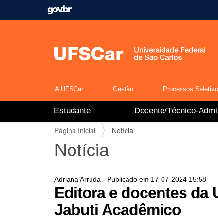
A UFSCar
Gestão
Processos Seletiv
N
Estudante
Docente/Técnico-Admin
a
v
V
Página Inicial
Notícia
e
o
Notícia
g
c
a
ê
ç
e
ã
s
Adriana Arruda
- Publicado em
17-07-2024
15:58
o
t
Editora e docentes da 
á
Jabuti Acadêmico
a
q