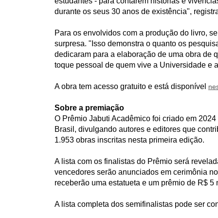
estudantes - para contarem histórias e vivênci
durante os seus 30 anos de existência", registra
Para os envolvidos com a produção do livro, ser
surpresa. "Isso demonstra o quanto os pesqui
dedicaram para a elaboração de uma obra de 
toque pessoal de quem vive a Universidade e am
A obra tem acesso gratuito e está disponível
nes
Sobre a premiação
O Prêmio Jabuti Acadêmico foi criado em 2024 e 
Brasil, divulgando autores e editores que contr
1.953 obras inscritas nesta primeira edição.
A lista com os finalistas do Prêmio será revelad
vencedores serão anunciados em cerimônia no 
receberão uma estatueta e um prêmio de R$ 5 m
A lista completa dos semifinalistas pode ser co