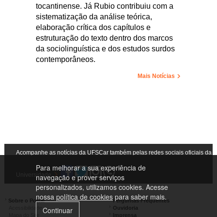
tocantinense. Já Rubio contribuiu com a
sistematização da análise teórica,
elaboração crítica dos capítulos e
estruturação do texto dentro dos marcos
da sociolinguística e dos estudos surdos
contemporâneos.
Mais Notícias
Acompanhe as notícias da UFSCar também pelas redes sociais oficiais da
Para melhorar a sua experiência de
Universidade
navegação e prover serviços
personalizados, utilizamos cookies. Acesse
nossa
política de cookies
para saber mais.
Sobre o Portal
Perguntas Frequentes
Acessibilidade
Ouvidoria
Continuar
Mapa do Site
Imprensa