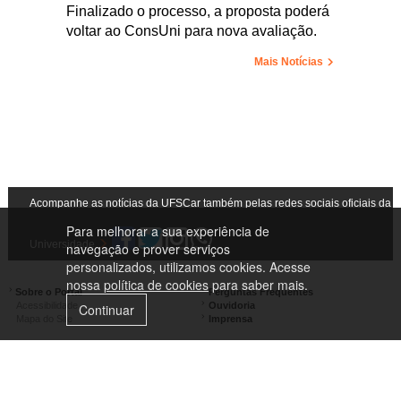
Finalizado o processo, a proposta poderá
voltar ao ConsUni para nova avaliação.
Mais Notícias
Acompanhe as notícias da UFSCar também pelas redes sociais oficiais da
Para melhorar a sua experiência de
Universidade
navegação e prover serviços
personalizados, utilizamos cookies. Acesse
nossa
política de cookies
para saber mais.
Sobre o Portal
Perguntas Frequentes
Acessibilidade
Ouvidoria
Continuar
Mapa do Site
Imprensa
Campus São Carlos
Campus Araras
Campus Sorocaba
Campus Lagoa do Sino