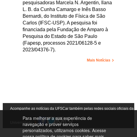
pesquisadoras Marcela N. Argentin, Ilana
L. B. da Cunha Camargo e Inês Basso
Bernardi, do Instituto de Física de São
Carlos (IFSC-USP). A pesquisa foi
financiada pela Fundação de Amparo à
Pesquisa do Estado de São Paulo
(Fapesp, processos 2021/06128-5 e
2023/04376-7).
Mais Notícias
Acompanhe as notícias da UFSCar também pelas redes sociais oficiais da
Para melhorar a sua experiência de
Universidade
navegação e prover serviços
personalizados, utilizamos cookies. Acesse
nossa
política de cookies
para saber mais.