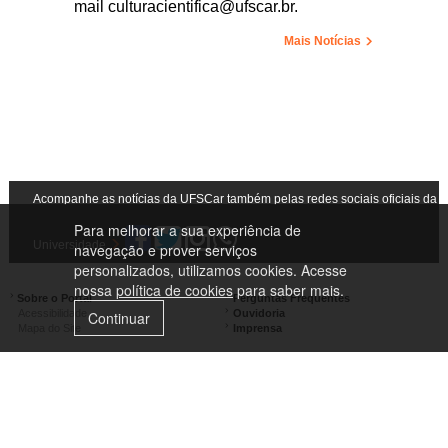
mail culturacientifica@ufscar.br.
Mais Notícias
Acompanhe as notícias da UFSCar também pelas redes sociais oficiais da
Para melhorar a sua experiência de
Universidade
navegação e prover serviços
personalizados, utilizamos cookies. Acesse
nossa
política de cookies
para saber mais.
Sobre o Portal
Perguntas Frequentes
Acessibilidade
Ouvidoria
Continuar
Mapa do Site
Imprensa
Campus São Carlos
Campus Araras
Campus Sorocaba
Campus Lagoa do Sino
Campus São José do Rio Preto