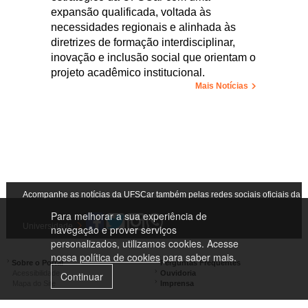
expansão qualificada, voltada às
necessidades regionais e alinhada às
diretrizes de formação interdisciplinar,
inovação e inclusão social que orientam o
projeto acadêmico institucional.
Mais Notícias
Acompanhe as notícias da UFSCar também pelas redes sociais oficiais da
Para melhorar a sua experiência de
Universidade
navegação e prover serviços
personalizados, utilizamos cookies. Acesse
nossa
política de cookies
para saber mais.
Sobre o Portal
Perguntas Frequentes
Acessibilidade
Ouvidoria
Continuar
Mapa do Site
Imprensa