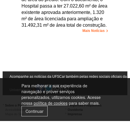
Hospital passa a ter 27.022,60 m² de área
existente aprovada anteriormente, 1.320
m² de área licenciada para ampliação e
31.492,31 m² de área total de construção.
Mais Notícias
Acompanhe as notícias da UFSCar também pelas redes sociais oficiais da
Para melhorar a sua experiência de
Universidade
navegação e prover serviços
personalizados, utilizamos cookies. Acesse
nossa
política de cookies
para saber mais.
Sobre o Portal
Perguntas Frequentes
Acessibilidade
Ouvidoria
Continuar
Mapa do Site
Imprensa