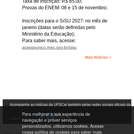
Taxa de inscrição: R$ 85,00;
Provas do ENEM: 08 e 15 de novembro;
Inscrições para o SiSU 2027: no mês de
janeiro (datas serão definidas pelo
Ministério da Educação);
Para saber mais, acesse:
acessounico.mec.gov.br/sisu
Mais Notícias
Acompanhe as notícias da UFSCar também pelas redes sociais oficiais da
Para melhorar a sua experiência de
Universidade
navegação e prover serviços
personalizados, utilizamos cookies. Acesse
nossa
política de cookies
para saber mais.