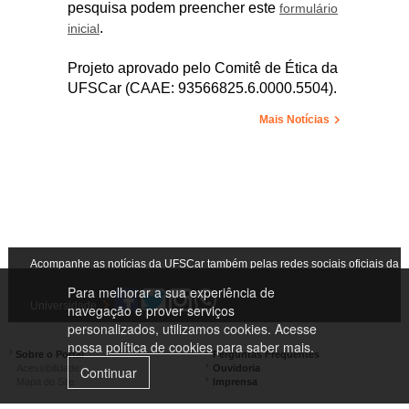
pesquisa podem preencher este
formulário
.
inicial
Projeto aprovado pelo Comitê de Ética da
UFSCar (CAAE: 93566825.6.0000.5504).
Mais Notícias
Acompanhe as notícias da UFSCar também pelas redes sociais oficiais da
Para melhorar a sua experiência de
Universidade
navegação e prover serviços
personalizados, utilizamos cookies. Acesse
nossa
política de cookies
para saber mais.
Sobre o Portal
Perguntas Frequentes
Acessibilidade
Ouvidoria
Continuar
Mapa do Site
Imprensa