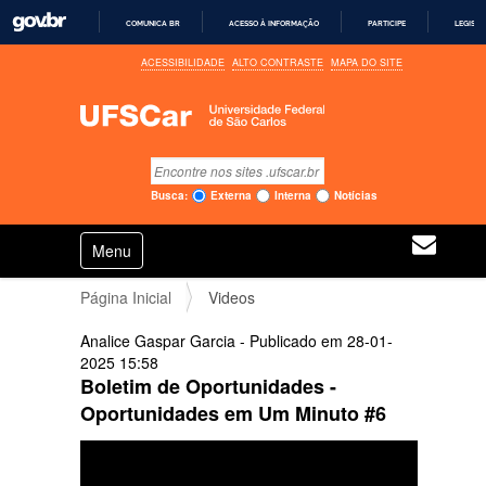
COMUNICA BR
ACESSO À INFORMAÇÃO
PARTICIPE
LEGISL
I
ACESSIBILIDADE
ALTO CONTRASTE
MAPA DO SITE
R
P
A
R
A
O
C
Busca
O
Busca Avançada…
N
Busca:
Externa
Interna
Notícias
T
E
N
Ú
Toggle navigation
a
D
O
v
Página Inicial
Videos
e
g
Analice Gaspar Garcia
- Publicado em
28-01-
a
2025
15:58
ç
Boletim de Oportunidades -
ã
o
Oportunidades em Um Minuto #6