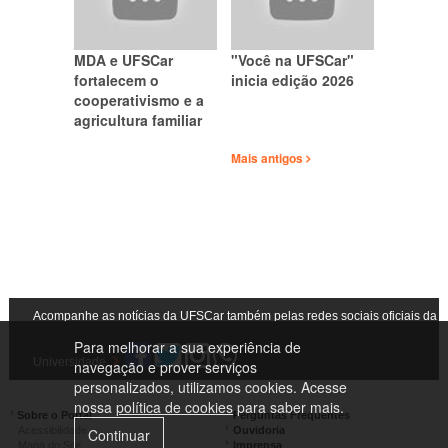
MDA e UFSCar
"Você na UFSCar"
fortalecem o
inicia edição 2026
cooperativismo e a
agricultura familiar
Mais antigos
Acompanhe as notícias da UFSCar também pelas redes sociais oficiais da
Para melhorar a sua experiência de
Universidade
navegação e prover serviços
personalizados, utilizamos cookies. Acesse
nossa
política de cookies
para saber mais.
Sobre o Portal
Perguntas Frequentes
Acessibilidade
Ouvidoria
Continuar
Mapa do Site
Imprensa