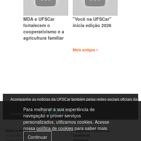
MDA e UFSCar
"Você na UFSCar"
fortalecem o
inicia edição 2026
cooperativismo e a
agricultura familiar
Mais antigos
Acompanhe as notícias da UFSCar também pelas redes sociais oficiais da
Para melhorar a sua experiência de
Universidade
navegação e prover serviços
personalizados, utilizamos cookies. Acesse
nossa
política de cookies
para saber mais.
Sobre o Portal
Perguntas Frequentes
Acessibilidade
Ouvidoria
Continuar
Mapa do Site
Imprensa