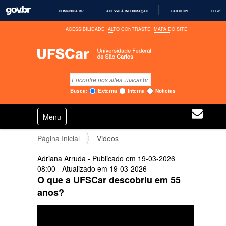
COMUNICA BR
ACESSO À INFORMAÇÃO
PARTICIPE
LEGISL
I
ACESSIBILIDADE
ALTO CONTRASTE
MAPA DO SITE
R
P
A
R
A
O
C
Busca
O
Busca Avançada…
N
Busca:
Externa
Interna
Notícias
T
E
N
Ú
Toggle navigation
a
D
O
v
Página Inicial
Videos
e
g
Adriana Arruda
- Publicado em
19-03-2026
a
08:00
-
Atualizado em
19-03-2026
ç
O que a UFSCar descobriu em 55
ã
o
anos?