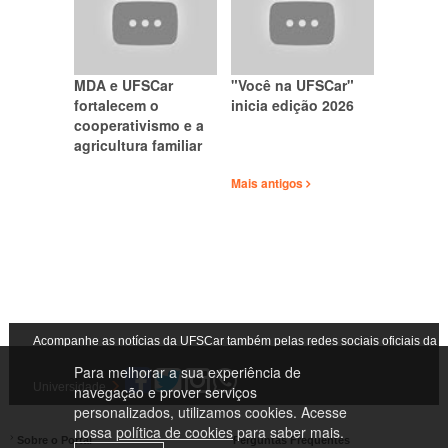
MDA e UFSCar
"Você na UFSCar"
fortalecem o
inicia edição 2026
cooperativismo e a
agricultura familiar
Mais antigos
Acompanhe as notícias da UFSCar também pelas redes sociais oficiais da
Para melhorar a sua experiência de
Universidade
navegação e prover serviços
personalizados, utilizamos cookies. Acesse
nossa
política de cookies
para saber mais.
Sobre o Portal
Perguntas Frequentes