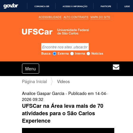
COMUNICA BR
ACESSO À INFORMAÇÃO
PARTICIPE
LEGISL
I
ACESSIBILIDADE
ALTO CONTRASTE
MAPA DO SITE
R
P
A
R
A
O
C
Busca
O
Busca Avançada…
N
Busca:
Externa
Interna
Notícias
T
E
N
Ú
Toggle navigation
a
D
O
v
Página Inicial
Videos
e
g
Analice Gaspar Garcia
- Publicado em
14-04-
a
2026
09:32
ç
UFSCar na Área leva mais de 70
ã
o
atividades para o São Carlos
Experience