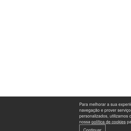
Para melhorar a sua experi
navegação e prover serviço
personalizados, utilizamos 
nossa
política de cookies
pa
Continuar