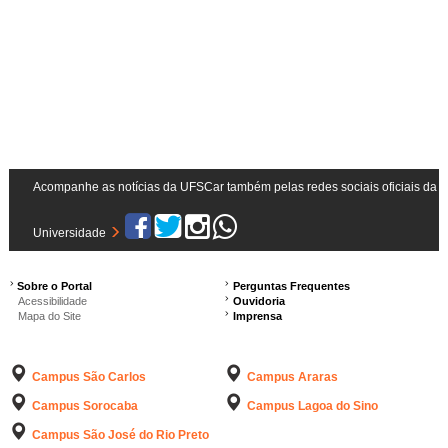
a
m
a
n
h
o
c
o
m
p
l
Acompanhe as notícias da UFSCar também pelas redes sociais oficiais da
e
t
o
Universidade
…
Sobre o Portal
Perguntas Frequentes
Acessibilidade
Ouvidoria
Mapa do Site
Imprensa
Campus São Carlos
Campus Araras
Campus Sorocaba
Campus Lagoa do Sino
Campus São José do Rio Preto