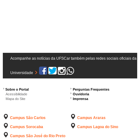
…
Acompanhe as notícias da UFSCar também pelas redes sociais oficiais da
Universidade
Sobre o Portal
Perguntas Frequentes
Acessibilidade
Ouvidoria
Mapa do Site
Imprensa
Campus São Carlos
Campus Araras
Campus Sorocaba
Campus Lagoa do Sino
Campus São José do Rio Preto