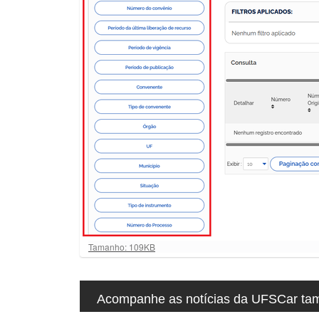
u
i
:
C
Tamanho: 109KB
l
i
q
u
Acompanhe as notícias da UFSCar tamb
e
p