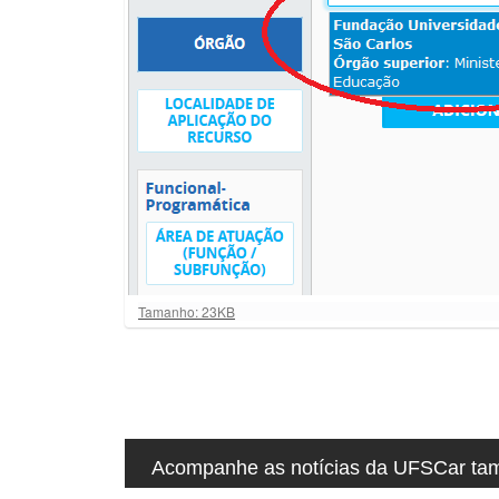
u
i
:
C
Tamanho: 23KB
l
i
q
u
e
p
a
r
Acompanhe as notícias da UFSCar tamb
a