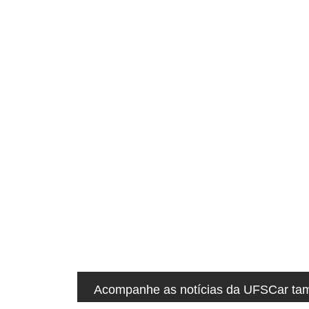
u
i
:
Acompanhe as notícias da UFSCar tamb