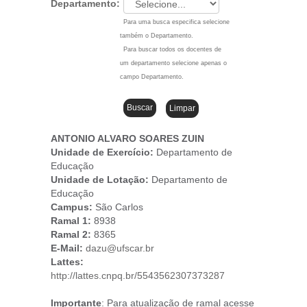
Departamento:
Para uma busca especifica selecione
também o Departamento.
Para buscar todos os docentes de
um departamento selecione apenas o
campo Departamento.
ANTONIO ALVARO SOARES ZUIN
Unidade de Exercício:
Departamento de
Educação
Unidade de Lotação:
Departamento de
Educação
Campus
:
São Carlos
Ramal 1:
8938
Ramal 2:
8365
E-Mail:
dazu@ufscar.br
Lattes:
http://lattes.cnpq.br/5543562307373287
Importante
: Para atualização de ramal acesse