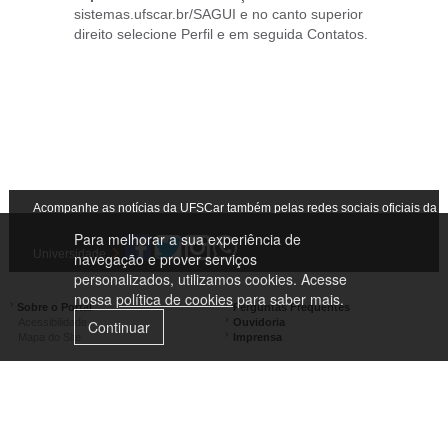
sistemas.ufscar.br/SAGUI e no canto superior
direito selecione Perfil e em seguida Contatos.
Acompanhe as notícias da UFSCar também pelas redes sociais oficiais da
Para melhorar a sua experiência de
Universidade
navegação e prover serviços
personalizados, utilizamos cookies. Acesse
nossa
política de cookies
para saber mais.
Sobre o Portal
Perguntas Frequentes
Acessibilidade
Ouvidoria
Continuar
Mapa do Site
Imprensa
Campus São Carlos
Campus Araras
Campus Sorocaba
Campus Lagoa do Sino