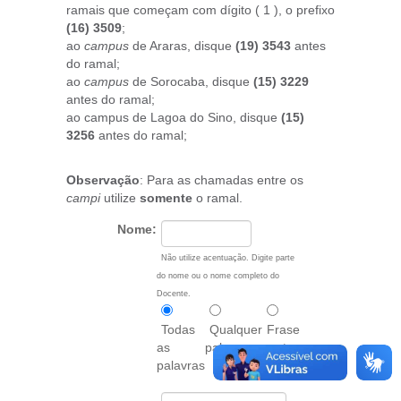
ramais que começam com dígito ( 1 ), o prefixo
(16) 3509
;
ao
campus
de Araras, disque
(19) 3543
antes
do ramal;
ao
campus
de Sorocaba, disque
(15) 3229
antes do ramal;
ao campus de Lagoa do Sino, disque
(15)
3256
antes do ramal;
Observação
: Para as chamadas entre os
campi
utilize
somente
o ramal.
Nome:
Não utilize acentuação. Digite parte
do nome ou o nome completo do
Docente.
Todas
Qualquer
Frase
as
palavra
exata
palavras