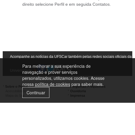
direito selecione Perfil e em seguida Contatos.
Acompanhe as notícias da UFSCar também pelas redes sociais oficiais da
Para melhorar a sua experiência de
Universidade
navegação e prover serviços
personalizados, utilizamos cookies. Acesse
nossa
política de cookies
para saber mais.
Sobre o Portal
Perguntas Frequentes
Acessibilidade
Ouvidoria
Continuar
Mapa do Site
Imprensa
Campus São Carlos
Campus Araras
Campus Sorocaba
Campus Lagoa do Sino
Campus São José do Rio Preto