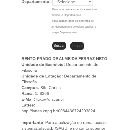
Departamento:
Para uma busca especifica selecione
também o Departamento.
Para buscar todos os docentes de
um departamento selecione apenas o
campo Departamento.
BENTO PRADO DE ALMEIDA FERRAZ NETO
Unidade de Exercício:
Departamento de
Filosofia
Unidade de Lotação:
Departamento de
Filosofia
Campus
:
São Carlos
Ramal 1:
8366
E-Mail:
tuxo@ufscar.br
Lattes:
http://lattes.cnpq.br/0084436724293824
Importante
: Para atualização de ramal acesse
sistemas.ufscar.br/SAGUI e no canto superior