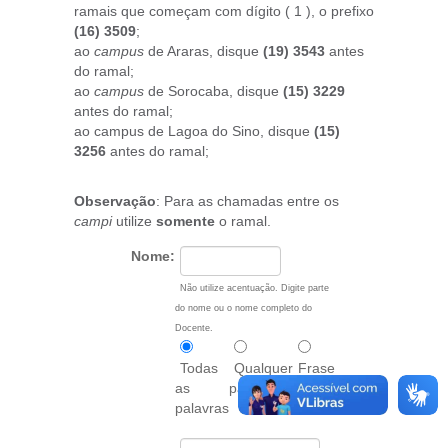
ramais que começam com dígito ( 1 ), o prefixo
(16) 3509
;
ao
campus
de Araras, disque
(19) 3543
antes
do ramal;
ao
campus
de Sorocaba, disque
(15) 3229
antes do ramal;
ao campus de Lagoa do Sino, disque
(15)
3256
antes do ramal;
Observação
: Para as chamadas entre os
campi
utilize
somente
o ramal.
Nome:
Não utilize acentuação. Digite parte
do nome ou o nome completo do
Docente.
Todas
Qualquer
Frase
as
palavra
exata
palavras