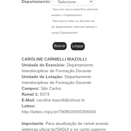
Departamento:
Para uma busca especifica selecione
também o Departamento.
Para buscar todos os docentes de
um departamento selecione apenas o
campo Departamento.
CAROLINE CARNIELLI BIAZOLLI
Unidade de Exercício:
Departamento
Interdisciplinar de Formação Docente
Unidade de Lotação:
Departamento
Interdisciplinar de Formação Docente
Campus
:
São Carlos
Ramal 1:
8373
E-Mail:
caroline.biazolli@ufscar.br
Lattes:
http://lattes.cnpq.br/7908630593356660
Importante
: Para atualização de ramal acesse
sistemas.ufscar.br/SAGUI e no canto superior