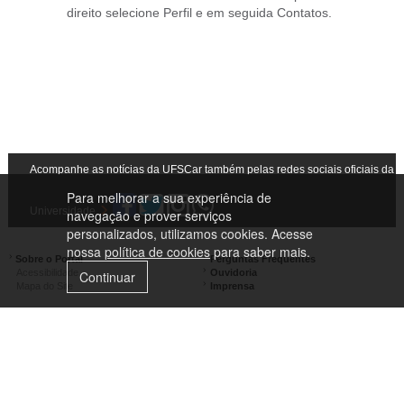
direito selecione Perfil e em seguida Contatos.
Acompanhe as notícias da UFSCar também pelas redes sociais oficiais da
Para melhorar a sua experiência de
Universidade
navegação e prover serviços
personalizados, utilizamos cookies. Acesse
nossa
política de cookies
para saber mais.
Sobre o Portal
Perguntas Frequentes
Acessibilidade
Ouvidoria
Continuar
Mapa do Site
Imprensa
Campus São Carlos
Campus Araras
Campus Sorocaba
Campus Lagoa do Sino
Campus São José do Rio Preto