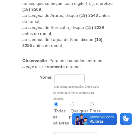
ramais que começam com dígito ( 1 ), o prefixo
(16) 3509
;
ao
campus
de Araras, disque
(19) 3543
antes
do ramal;
ao
campus
de Sorocaba, disque
(15) 3229
antes do ramal;
ao campus de Lagoa do Sino, disque
(15)
3256
antes do ramal;
Observação
: Para as chamadas entre os
campi
utilize
somente
o ramal.
Nome:
Não utilize acentuação. Digite parte
do nome ou o nome completo do
Docente.
Todas
Qualquer
Frase
as
palavra
exata
palavras