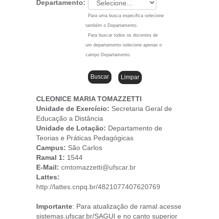
Departamento:
Para uma busca especifica selecione
também o Departamento.
Para buscar todos os docentes de
um departamento selecione apenas o
campo Departamento.
CLEONICE MARIA TOMAZZETTI
Unidade de Exercício:
Secretaria Geral de
Educação a Distância
Unidade de Lotação:
Departamento de
Teorias e Práticas Pedagógicas
Campus
:
São Carlos
Ramal 1:
1544
E-Mail:
cmtomazzetti@ufscar.br
Lattes:
http://lattes.cnpq.br/4821077407620769
Importante
: Para atualização de ramal acesse
sistemas.ufscar.br/SAGUI e no canto superior