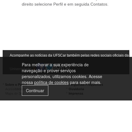
direito selecione Perfil e em seguida Contatos.
Acompanhe as notícias da UFSCar também pelas redes sociais oficiais da
Para melhorar a sua experiência de
Universidade
navegação e prover serviços
personalizados, utilizamos cookies. Acesse
nossa
política de cookies
para saber mais.
Sobre o Portal
Perguntas Frequentes
Acessibilidade
Ouvidoria
Continuar
Mapa do Site
Imprensa
Campus São Carlos
Campus Araras
Campus Sorocaba
Campus Lagoa do Sino
Campus São José do Rio Preto