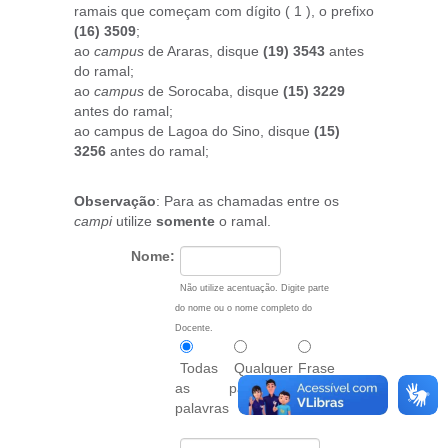
ramais que começam com dígito ( 1 ), o prefixo
(16) 3509
;
ao
campus
de Araras, disque
(19) 3543
antes
do ramal;
ao
campus
de Sorocaba, disque
(15) 3229
antes do ramal;
ao campus de Lagoa do Sino, disque
(15)
3256
antes do ramal;
Observação
: Para as chamadas entre os
campi
utilize
somente
o ramal.
Nome:
Não utilize acentuação. Digite parte
do nome ou o nome completo do
Docente.
Todas
Qualquer
Frase
as
palavra
exata
palavras