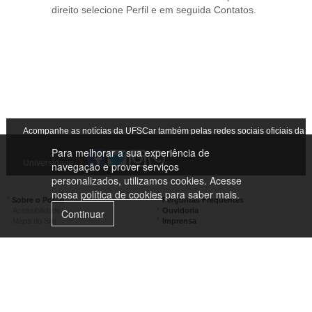
direito selecione Perfil e em seguida Contatos.
Acompanhe as notícias da UFSCar também pelas redes sociais oficiais da
Para melhorar a sua experiência de
Universidade
navegação e prover serviços
personalizados, utilizamos cookies. Acesse
nossa
política de cookies
para saber mais.
Sobre o Portal
Perguntas Frequentes
Acessibilidade
Ouvidoria
Continuar
Mapa do Site
Imprensa
Campus São Carlos
Campus Araras
Campus Sorocaba
Campus Lagoa do Sino
Campus São José do Rio Preto