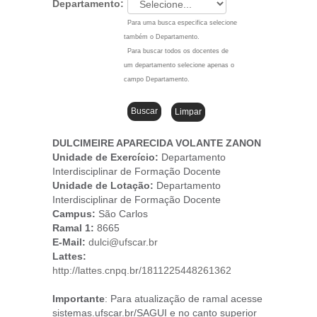
Departamento:
Para uma busca especifica selecione
também o Departamento.
Para buscar todos os docentes de
um departamento selecione apenas o
campo Departamento.
DULCIMEIRE APARECIDA VOLANTE ZANON
Unidade de Exercício:
Departamento
Interdisciplinar de Formação Docente
Unidade de Lotação:
Departamento
Interdisciplinar de Formação Docente
Campus
:
São Carlos
Ramal 1:
8665
E-Mail:
dulci@ufscar.br
Lattes:
http://lattes.cnpq.br/1811225448261362
Importante
: Para atualização de ramal acesse
sistemas.ufscar.br/SAGUI e no canto superior