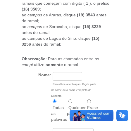
ramais que começam com dígito ( 1 ), o prefixo
(16) 3509
;
ao
campus
de Araras, disque
(19) 3543
antes
do ramal;
ao
campus
de Sorocaba, disque
(15) 3229
antes do ramal;
ao campus de Lagoa do Sino, disque
(15)
3256
antes do ramal;
Observação
: Para as chamadas entre os
campi
utilize
somente
o ramal.
Nome:
Não utilize acentuação. Digite parte
do nome ou o nome completo do
Docente.
Todas
Qualquer
Frase
as
palavra
exata
palavras