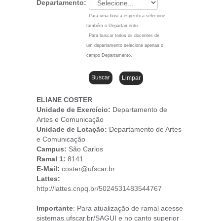
Departamento:
Para uma busca especifica selecione
também o Departamento.
Para buscar todos os docentes de
um departamento selecione apenas o
campo Departamento.
ELIANE COSTER
Unidade de Exercício:
Departamento de
Artes e Comunicação
Unidade de Lotação:
Departamento de Artes
e Comunicação
Campus
:
São Carlos
Ramal 1:
8141
E-Mail:
coster@ufscar.br
Lattes:
http://lattes.cnpq.br/5024531483544767
Importante
: Para atualização de ramal acesse
sistemas.ufscar.br/SAGUI e no canto superior