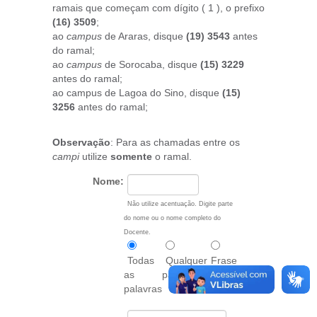
ramais que começam com dígito ( 1 ), o prefixo
(16) 3509
;
ao
campus
de Araras, disque
(19) 3543
antes
do ramal;
ao
campus
de Sorocaba, disque
(15) 3229
antes do ramal;
ao campus de Lagoa do Sino, disque
(15)
3256
antes do ramal;
Observação
: Para as chamadas entre os
campi
utilize
somente
o ramal.
Nome:
Não utilize acentuação. Digite parte
do nome ou o nome completo do
Docente.
Todas
Qualquer
Frase
as
palavra
exata
palavras