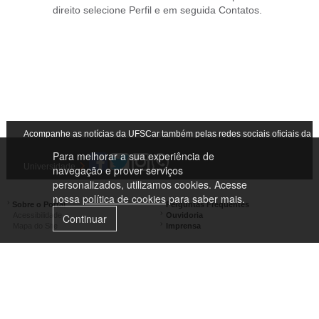
direito selecione Perfil e em seguida Contatos.
Acompanhe as notícias da UFSCar também pelas redes sociais oficiais da
Para melhorar a sua experiência de
Universidade
navegação e prover serviços
personalizados, utilizamos cookies. Acesse
nossa
política de cookies
para saber mais.
Sobre o Portal
Perguntas Frequentes
Acessibilidade
Ouvidoria
Continuar
Mapa do Site
Imprensa
Campus São Carlos
Campus Araras
Campus Sorocaba
Campus Lagoa do Sino
Campus São José do Rio Preto