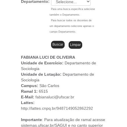
Departamento:
Para uma busca especifica selecione
também o Departamento.
Para buscar todos os docentes de
um departamento selecione apenas o
campo Departamento.
FABIANA LUCI DE OLIVEIRA
Unidade de Exercício:
Departamento de
Sociologia
Unidade de Lotação:
Departamento de
Sociologia
Campus
:
São Carlos
Ramal 1:
6515
E-Mail:
fabianaluci@ufscar.br
Lattes:
http://lattes.cnpq.br/9487149052862292
Importante
: Para atualização de ramal acesse
sistemas.ufscar.br/SAGUI e no canto superior