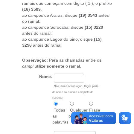
ramais que começam com dígito ( 1 ), o prefixo
(16) 3509
;
ao
campus
de Araras, disque
(19) 3543
antes
do ramal;
ao
campus
de Sorocaba, disque
(15) 3229
antes do ramal;
ao campus de Lagoa do Sino, disque
(15)
3256
antes do ramal;
Observação
: Para as chamadas entre os
campi
utilize
somente
o ramal.
Nome:
Não utilize acentuação. Digite parte
do nome ou o nome completo do
Docente.
Todas
Qualquer
Frase
as
palavra
exata
palavras