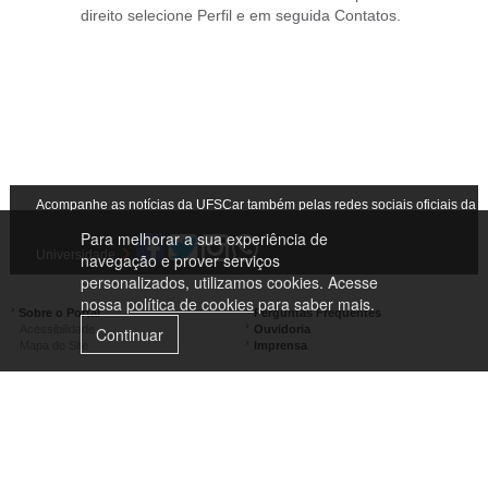
direito selecione Perfil e em seguida Contatos.
Acompanhe as notícias da UFSCar também pelas redes sociais oficiais da
Para melhorar a sua experiência de
Universidade
navegação e prover serviços
personalizados, utilizamos cookies. Acesse
nossa
política de cookies
para saber mais.
Sobre o Portal
Perguntas Frequentes
Acessibilidade
Ouvidoria
Continuar
Mapa do Site
Imprensa
Campus São Carlos
Campus Araras
Campus Sorocaba
Campus Lagoa do Sino
Campus São José do Rio Preto