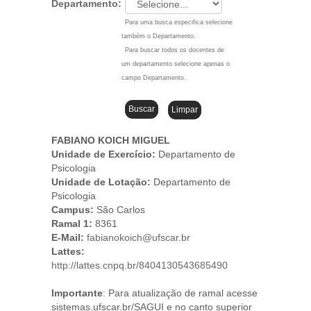
Departamento:
Para uma busca especifica selecione
também o Departamento.
Para buscar todos os docentes de
um departamento selecione apenas o
campo Departamento.
FABIANO KOICH MIGUEL
Unidade de Exercício:
Departamento de
Psicologia
Unidade de Lotação:
Departamento de
Psicologia
Campus
:
São Carlos
Ramal 1:
8361
E-Mail:
fabianokoich@ufscar.br
Lattes:
http://lattes.cnpq.br/8404130543685490
Importante
: Para atualização de ramal acesse
sistemas.ufscar.br/SAGUI e no canto superior