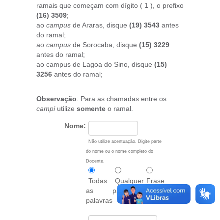
ramais que começam com dígito ( 1 ), o prefixo
(16) 3509
;
ao
campus
de Araras, disque
(19) 3543
antes
do ramal;
ao
campus
de Sorocaba, disque
(15) 3229
antes do ramal;
ao campus de Lagoa do Sino, disque
(15)
3256
antes do ramal;
Observação
: Para as chamadas entre os
campi
utilize
somente
o ramal.
Nome:
Não utilize acentuação. Digite parte
do nome ou o nome completo do
Docente.
Todas
Qualquer
Frase
as
palavra
exata
palavras