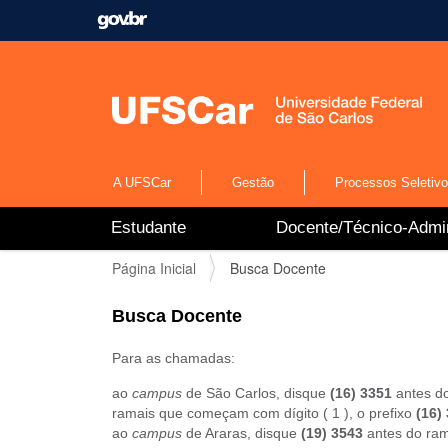
A UFSCar
Gestão
Processos Seletiv
N
Estudante
Docente/Técnico-Admin
a
v
V
Página Inicial
Busca Docente
e
o
g
c
a
Busca Docente
ê
ç
e
ã
Para as chamadas:
s
o
t
ao
campus
de São Carlos, disque
(16) 3351
antes do
á
ramais que começam com dígito ( 1 ), o prefixo
(16)
a
ao
campus
de Araras, disque
(19) 3543
antes do ram
q