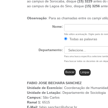
ao
campus
de Sorocaba, disque
(15) 3229
antes do 
u
ao campus de Lagoa do Sino, disque
(15) 3256
ante
i
:
Observação
: Para as chamadas entre os
campi
util
Nome:
Não utilize acentuação. Digite parte do n
Todas as palavras
Departamento:
Para uma busca especifica selecione tam
Para buscar todos os docentes de um dep
FABIO JOSE BECHARA SANCHEZ
Unidade de Exercício:
Coordenação de Humanida
Unidade de Lotação:
Departamento de Sociologia
Campus
:
São Carlos
Ramal 1:
6515
E-Mail:
fabio.sanchez@ufscar.br