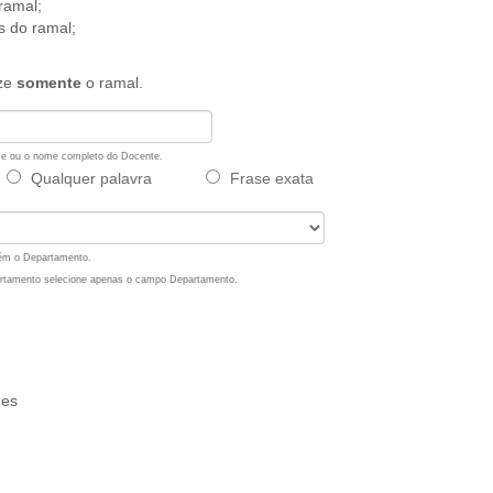
ramal;
s do ramal;
ize
somente
o ramal.
ome ou o nome completo do Docente.
Qualquer palavra
Frase exata
bém o Departamento.
artamento selecione apenas o campo Departamento.
des