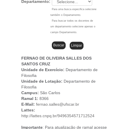
Departamento:
Para uma busca especifica selecione
também o Departamento.
Para buscar todos os docentes de
um departamento selecione apenas o
campo Departamento.
FERNAO DE OLIVEIRA SALLES DOS
SANTOS CRUZ
Unidade de Exercício:
Departamento de
Filosofia
Unidade de Lotação:
Departamento de
Filosofia
Campus
:
São Carlos
Ramal 1:
8366
E-Mail:
fernao.salles@ufscar.br
Lattes:
http://lattes.cnpq.br/9496354571712524
Importante
: Para atualização de ramal acesse