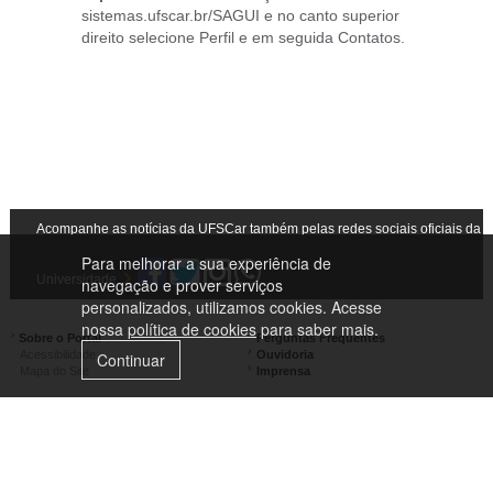
sistemas.ufscar.br/SAGUI e no canto superior
direito selecione Perfil e em seguida Contatos.
Acompanhe as notícias da UFSCar também pelas redes sociais oficiais da
Para melhorar a sua experiência de
Universidade
navegação e prover serviços
personalizados, utilizamos cookies. Acesse
nossa
política de cookies
para saber mais.
Sobre o Portal
Perguntas Frequentes
Acessibilidade
Ouvidoria
Continuar
Mapa do Site
Imprensa
Campus São Carlos
Campus Araras
Campus Sorocaba
Campus Lagoa do Sino