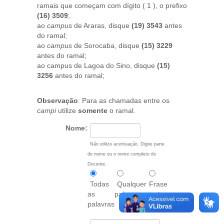
ramais que começam com dígito ( 1 ), o prefixo
(16) 3509
;
ao
campus
de Araras, disque
(19) 3543
antes
do ramal;
ao
campus
de Sorocaba, disque
(15) 3229
antes do ramal;
ao campus de Lagoa do Sino, disque
(15)
3256
antes do ramal;
Observação
: Para as chamadas entre os
campi
utilize
somente
o ramal.
Nome:
Não utilize acentuação. Digite parte
do nome ou o nome completo do
Docente.
Todas
Qualquer
Frase
as
palavra
exata
palavras