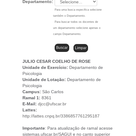
Departamento:
Para uma busca especifica selecione
também o Departamento.
Para buscar todos os docentes de
um departamento selecione apenas o
campo Departamento.
JULIO CESAR COELHO DE ROSE
Unidade de Exercício:
Departamento de
Psicologia
Unidade de Lotação:
Departamento de
Psicologia
Campus
:
São Carlos
Ramal 1:
8361
E-Mail:
djcc@ufscar.br
Lattes:
http://lattes.cnpq.br/3386857761295187
Importante
: Para atualização de ramal acesse
sistemas.ufscar.br/SAGUI e no canto superior