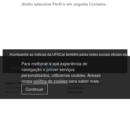
direito selecione Perfil e em seguida Contatos.
Acompanhe as notícias da UFSCar também pelas redes sociais oficiais da
Para melhorar a sua experiência de
Universidade
navegação e prover serviços
personalizados, utilizamos cookies. Acesse
nossa
política de cookies
para saber mais.
Sobre o Portal
Perguntas Frequentes
Acessibilidade
Ouvidoria
Continuar
Mapa do Site
Imprensa
Campus São Carlos
Campus Araras
Campus Sorocaba
Campus Lagoa do Sino
Campus São José do Rio Preto