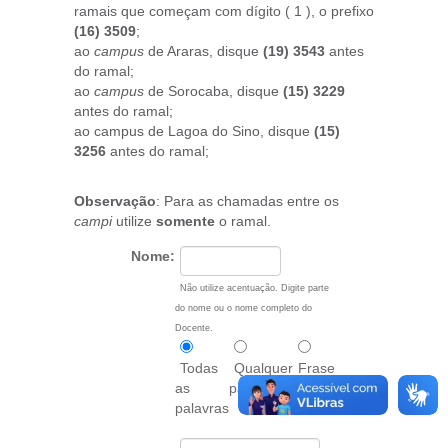
ramais que começam com dígito ( 1 ), o prefixo
(16) 3509
;
ao
campus
de Araras, disque
(19) 3543
antes
do ramal;
ao
campus
de Sorocaba, disque
(15) 3229
antes do ramal;
ao campus de Lagoa do Sino, disque
(15)
3256
antes do ramal;
Observação
: Para as chamadas entre os
campi
utilize
somente
o ramal.
Nome:
Não utilize acentuação. Digite parte
do nome ou o nome completo do
Docente.
Todas
Qualquer
Frase
as
palavra
exata
palavras