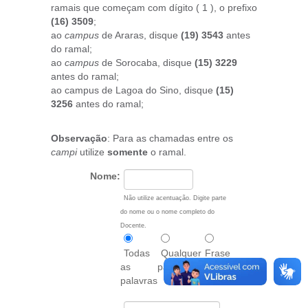
ramais que começam com dígito ( 1 ), o prefixo
(16) 3509
;
ao
campus
de Araras, disque
(19) 3543
antes
do ramal;
ao
campus
de Sorocaba, disque
(15) 3229
antes do ramal;
ao campus de Lagoa do Sino, disque
(15)
3256
antes do ramal;
Observação
: Para as chamadas entre os
campi
utilize
somente
o ramal.
Nome:
Não utilize acentuação. Digite parte
do nome ou o nome completo do
Docente.
Todas
Qualquer
Frase
as
palavra
exata
palavras