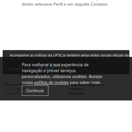
direito selecione Perfil e em seguida Contatos.
Acompanhe as notícias da UFSCar também pelas redes sociais oficiais da
Para melhorar a sua experiência de
Universidade
navegação e prover serviços
personalizados, utilizamos cookies. Acesse
nossa
política de cookies
para saber mais.
Sobre o Portal
Perguntas Frequentes
Acessibilidade
Ouvidoria
Continuar
Mapa do Site
Imprensa
Campus São Carlos
Campus Araras
Campus Sorocaba
Campus Lagoa do Sino
Campus São José do Rio Preto