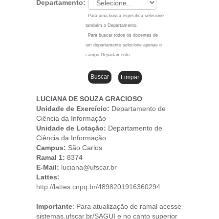
Departamento:
Para uma busca especifica selecione
também o Departamento.
Para buscar todos os docentes de
um departamento selecione apenas o
campo Departamento.
LUCIANA DE SOUZA GRACIOSO
Unidade de Exercício:
Departamento de
Ciência da Informação
Unidade de Lotação:
Departamento de
Ciência da Informação
Campus
:
São Carlos
Ramal 1:
8374
E-Mail:
luciana@ufscar.br
Lattes:
http://lattes.cnpq.br/4898201916360294
Importante
: Para atualização de ramal acesse
sistemas.ufscar.br/SAGUI e no canto superior