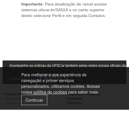
Importante
: Para atualização de ramal acesse
sistemas.ufscar.br/SAGUI e no canto superior
direito selecione Perfil e em seguida Contatos.
Acompanhe as notícias da UFSCar também pelas redes sociais oficiais da
Para melhorar a sua experiência de
Universidade
navegação e prover serviços
personalizados, utilizamos cookies. Acesse
nossa
política de cookies
para saber mais.
Sobre o Portal
Perguntas Frequentes
Acessibilidade
Ouvidoria
Continuar
Mapa do Site
Imprensa
Campus São Carlos
Campus Araras
Campus Sorocaba
Campus Lagoa do Sino