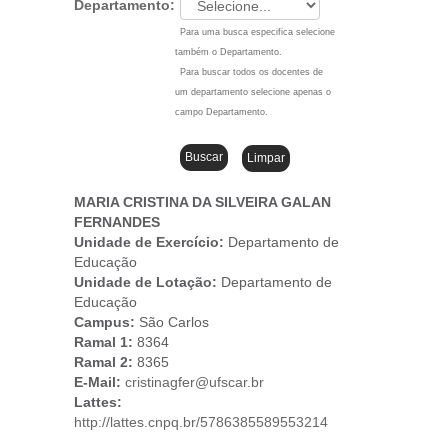
Departamento:
Para uma busca especifica selecione
também o Departamento.
Para buscar todos os docentes de
um departamento selecione apenas o
campo Departamento.
MARIA CRISTINA DA SILVEIRA GALAN
FERNANDES
Unidade de Exercício:
Departamento de
Educação
Unidade de Lotação:
Departamento de
Educação
Campus
:
São Carlos
Ramal 1:
8364
Ramal 2:
8365
E-Mail:
cristinagfer@ufscar.br
Lattes:
http://lattes.cnpq.br/5786385589553214