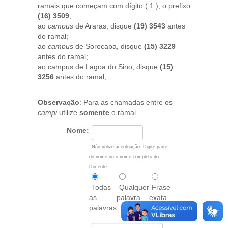
ramais que começam com dígito ( 1 ), o prefixo
(16) 3509
;
ao
campus
de Araras, disque
(19) 3543
antes
do ramal;
ao
campus
de Sorocaba, disque
(15) 3229
antes do ramal;
ao campus de Lagoa do Sino, disque
(15)
3256
antes do ramal;
Observação
: Para as chamadas entre os
campi
utilize
somente
o ramal.
Nome:
Não utilize acentuação. Digite parte
do nome ou o nome completo do
Docente.
Todas
Qualquer
Frase
as
palavra
exata
palavras