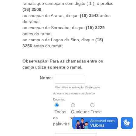
ramais que começam com dígito ( 1 ), o prefixo
(16) 3509
;
ao
campus
de Araras, disque
(19) 3543
antes
do ramal;
ao
campus
de Sorocaba, disque
(15) 3229
antes do ramal;
ao campus de Lagoa do Sino, disque
(15)
3256
antes do ramal;
Observação
: Para as chamadas entre os
campi
utilize
somente
o ramal.
Nome:
Não utilize acentuação. Digite parte
do nome ou o nome completo do
Docente.
Todas
Qualquer
Frase
as
palavra
exata
palavras