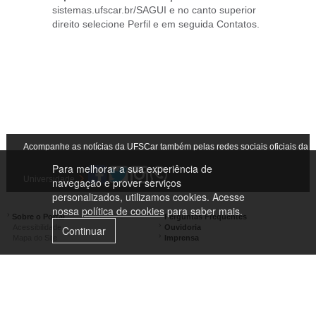
sistemas.ufscar.br/SAGUI e no canto superior
direito selecione Perfil e em seguida Contatos.
Acompanhe as notícias da UFSCar também pelas redes sociais oficiais da
Para melhorar a sua experiência de
Universidade
navegação e prover serviços
personalizados, utilizamos cookies. Acesse
nossa
política de cookies
para saber mais.
Sobre o Portal
Perguntas Frequentes
Acessibilidade
Ouvidoria
Continuar
Mapa do Site
Imprensa
Campus São Carlos
Campus Araras
Campus Sorocaba
Campus Lagoa do Sino