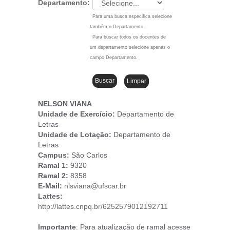
Departamento:
Para uma busca especifica selecione
também o Departamento.
Para buscar todos os docentes de
um departamento selecione apenas o
campo Departamento.
NELSON VIANA
Unidade de Exercício:
Departamento de
Letras
Unidade de Lotação:
Departamento de
Letras
Campus
:
São Carlos
Ramal 1:
9320
Ramal 2:
8358
E-Mail:
nlsviana@ufscar.br
Lattes:
http://lattes.cnpq.br/6252579012192711
Importante
: Para atualização de ramal acesse