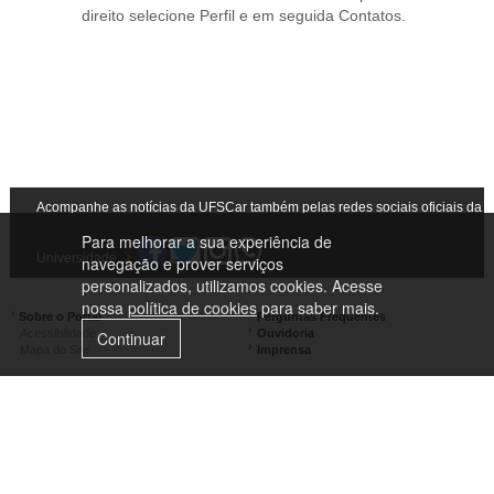
direito selecione Perfil e em seguida Contatos.
Acompanhe as notícias da UFSCar também pelas redes sociais oficiais da
Para melhorar a sua experiência de
Universidade
navegação e prover serviços
personalizados, utilizamos cookies. Acesse
nossa
política de cookies
para saber mais.
Sobre o Portal
Perguntas Frequentes
Acessibilidade
Ouvidoria
Continuar
Mapa do Site
Imprensa
Campus São Carlos
Campus Araras
Campus Sorocaba
Campus Lagoa do Sino
Campus São José do Rio Preto