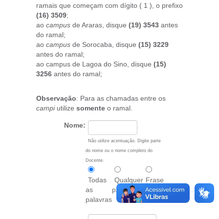
ramais que começam com dígito ( 1 ), o prefixo
(16) 3509
;
ao
campus
de Araras, disque
(19) 3543
antes
do ramal;
ao
campus
de Sorocaba, disque
(15) 3229
antes do ramal;
ao campus de Lagoa do Sino, disque
(15)
3256
antes do ramal;
Observação
: Para as chamadas entre os
campi
utilize
somente
o ramal.
Nome:
Não utilize acentuação. Digite parte
do nome ou o nome completo do
Docente.
Todas
Qualquer
Frase
as
palavra
exata
palavras