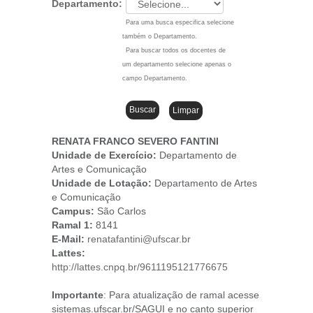
Departamento:
Para uma busca especifica selecione
também o Departamento.
Para buscar todos os docentes de
um departamento selecione apenas o
campo Departamento.
RENATA FRANCO SEVERO FANTINI
Unidade de Exercício:
Departamento de
Artes e Comunicação
Unidade de Lotação:
Departamento de Artes
e Comunicação
Campus
:
São Carlos
Ramal 1:
8141
E-Mail:
renatafantini@ufscar.br
Lattes:
http://lattes.cnpq.br/9611195121776675
Importante
: Para atualização de ramal acesse
sistemas.ufscar.br/SAGUI e no canto superior