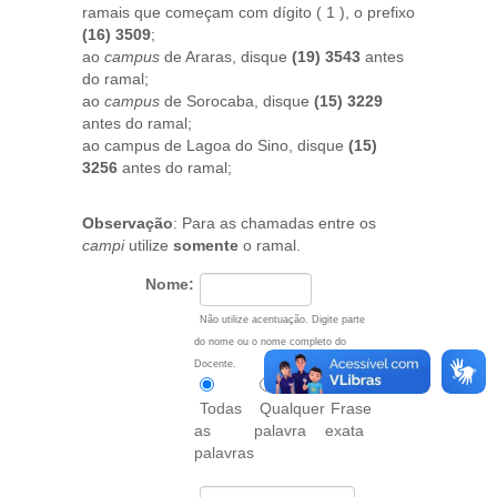
ramais que começam com dígito ( 1 ), o prefixo
(16) 3509
;
ao
campus
de Araras, disque
(19) 3543
antes
do ramal;
ao
campus
de Sorocaba, disque
(15) 3229
antes do ramal;
ao campus de Lagoa do Sino, disque
(15)
3256
antes do ramal;
Observação
: Para as chamadas entre os
campi
utilize
somente
o ramal.
Nome:
Não utilize acentuação. Digite parte
do nome ou o nome completo do
Docente.
Todas
Qualquer
Frase
as
palavra
exata
palavras