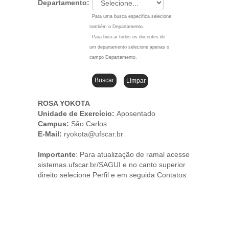
Departamento:
Para uma busca especifica selecione
também o Departamento.
Para buscar todos os docentes de
um departamento selecione apenas o
campo Departamento.
ROSA YOKOTA
Unidade de Exercício:
Aposentado
Campus
:
São Carlos
E-Mail:
ryokota@ufscar.br
Importante
: Para atualização de ramal acesse
sistemas.ufscar.br/SAGUI e no canto superior
direito selecione Perfil e em seguida Contatos.