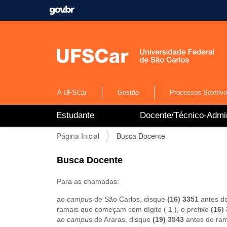
A UFSCar
Gestão
Processos Seletiv
N
Estudante
Docente/Técnico-Admin
a
v
V
Página Inicial
Busca Docente
e
o
g
c
a
Busca Docente
ê
ç
e
ã
Para as chamadas:
s
o
t
ao
campus
de São Carlos, disque
(16) 3351
antes do
á
ramais que começam com dígito ( 1 ), o prefixo
(16)
a
ao
campus
de Araras, disque
(19) 3543
antes do ram
q