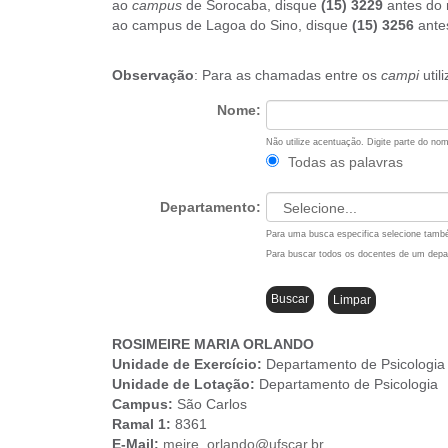
ao
campus
de Sorocaba, disque
(15) 3229
antes do 
u
ao campus de Lagoa do Sino, disque
(15) 3256
ante
i
:
Observação
: Para as chamadas entre os
campi
util
Nome:
Não utilize acentuação. Digite parte do n
Todas as palavras
Departamento:
Para uma busca especifica selecione tam
Para buscar todos os docentes de um dep
ROSIMEIRE MARIA ORLANDO
Unidade de Exercício:
Departamento de Psicologia
Unidade de Lotação:
Departamento de Psicologia
Campus
:
São Carlos
Ramal 1:
8361
E-Mail:
meire_orlando@ufscar.br