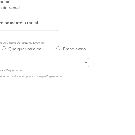
ramal;
s do ramal;
ize
somente
o ramal.
ome ou o nome completo do Docente.
Qualquer palavra
Frase exata
bém o Departamento.
artamento selecione apenas o campo Departamento.