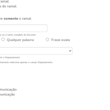
ramal;
s do ramal;
ize
somente
o ramal.
ome ou o nome completo do Docente.
Qualquer palavra
Frase exata
bém o Departamento.
artamento selecione apenas o campo Departamento.
omunicação
municação