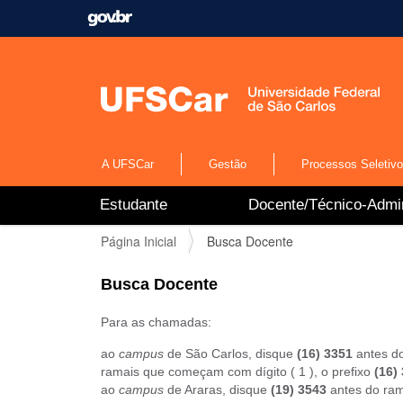
A UFSCar
Gestão
Processos Seletiv
N
Estudante
Docente/Técnico-Admin
a
v
V
Página Inicial
Busca Docente
e
o
g
c
a
Busca Docente
ê
ç
e
ã
Para as chamadas:
s
o
t
ao
campus
de São Carlos, disque
(16) 3351
antes do
á
ramais que começam com dígito ( 1 ), o prefixo
(16)
a
ao
campus
de Araras, disque
(19) 3543
antes do ram
q