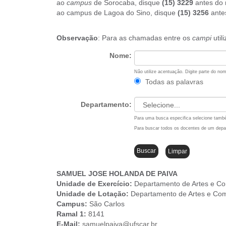
ao
campus
de Sorocaba, disque
(15) 3229
antes do 
u
ao campus de Lagoa do Sino, disque
(15) 3256
ante
i
:
Observação
: Para as chamadas entre os
campi
util
Nome:
Não utilize acentuação. Digite parte do n
Todas as palavras
Departamento:
Para uma busca especifica selecione tam
Para buscar todos os docentes de um dep
SAMUEL JOSE HOLANDA DE PAIVA
Unidade de Exercício:
Departamento de Artes e C
Unidade de Lotação:
Departamento de Artes e Co
Campus
:
São Carlos
Ramal 1:
8141
E-Mail:
samuelpaiva@ufscar.br