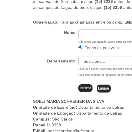
ao
campus
de Sorocaba, disque
(15) 3229
antes do 
u
ao campus de Lagoa do Sino, disque
(15) 3256
ante
i
:
Observação
: Para as chamadas entre os
campi
util
Nome:
Não utilize acentuação. Digite parte do n
Todas as palavras
Departamento:
Para uma busca especifica selecione tam
Para buscar todos os docentes de um dep
SOELI MARIA SCHREIBER DA SILVA
Unidade de Exercício:
Departamento de Letras
Unidade de Lotação:
Departamento de Letras
Campus
:
São Carlos
Ramal 1:
8358
E-Mail:
soelischreiber@ufscar.br