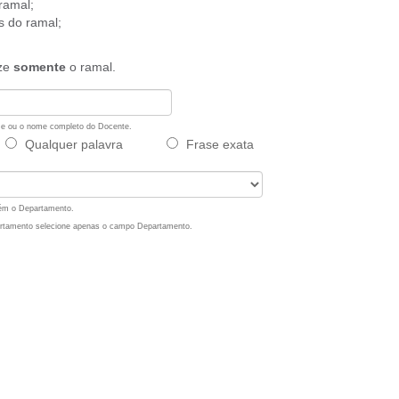
ramal;
s do ramal;
ize
somente
o ramal.
ome ou o nome completo do Docente.
Qualquer palavra
Frase exata
bém o Departamento.
artamento selecione apenas o campo Departamento.