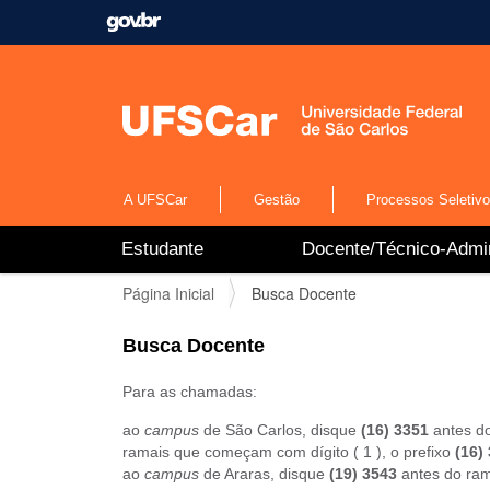
A UFSCar
Gestão
Processos Seletiv
N
Estudante
Docente/Técnico-Admin
a
v
V
Página Inicial
Busca Docente
e
o
g
c
a
Busca Docente
ê
ç
e
ã
Para as chamadas:
s
o
t
ao
campus
de São Carlos, disque
(16) 3351
antes do
á
ramais que começam com dígito ( 1 ), o prefixo
(16)
a
ao
campus
de Araras, disque
(19) 3543
antes do ram
q