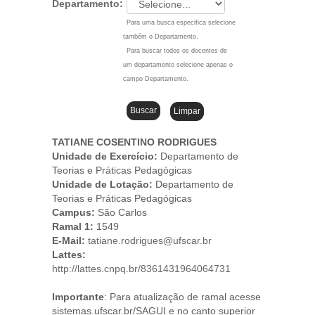
Departamento:
Para uma busca especifica selecione
também o Departamento.
Para buscar todos os docentes de
um departamento selecione apenas o
campo Departamento.
TATIANE COSENTINO RODRIGUES
Unidade de Exercício:
Departamento de
Teorias e Práticas Pedagógicas
Unidade de Lotação:
Departamento de
Teorias e Práticas Pedagógicas
Campus
:
São Carlos
Ramal 1:
1549
E-Mail:
tatiane.rodrigues@ufscar.br
Lattes:
http://lattes.cnpq.br/8361431964064731
Importante
: Para atualização de ramal acesse
sistemas.ufscar.br/SAGUI e no canto superior