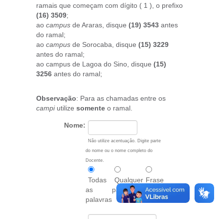
ramais que começam com dígito ( 1 ), o prefixo
(16) 3509
;
ao
campus
de Araras, disque
(19) 3543
antes
do ramal;
ao
campus
de Sorocaba, disque
(15) 3229
antes do ramal;
ao campus de Lagoa do Sino, disque
(15)
3256
antes do ramal;
Observação
: Para as chamadas entre os
campi
utilize
somente
o ramal.
Nome:
Não utilize acentuação. Digite parte
do nome ou o nome completo do
Docente.
Todas
Qualquer
Frase
as
palavra
exata
palavras