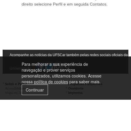
direito selecione Perfil e em seguida Contatos.
Acompanhe as notícias da UFSCar também pelas redes sociais oficiais da
Para melhorar a sua experiência de
Universidade
navegação e prover serviços
personalizados, utilizamos cookies. Acesse
nossa
política de cookies
para saber mais.
Sobre o Portal
Perguntas Frequentes
Acessibilidade
Ouvidoria
Continuar
Mapa do Site
Imprensa
Campus São Carlos
Campus Araras
Campus Sorocaba
Campus Lagoa do Sino
Campus São José do Rio Preto