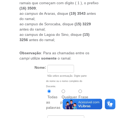
ramais que começam com dígito ( 1 ), o prefixo
(16) 3509
;
ao
campus
de Araras, disque
(19) 3543
antes
do ramal;
ao
campus
de Sorocaba, disque
(15) 3229
antes do ramal;
ao campus de Lagoa do Sino, disque
(15)
3256
antes do ramal;
Observação
: Para as chamadas entre os
campi
utilize
somente
o ramal.
Nome:
Não utilize acentuação. Digite parte
do nome ou o nome completo do
Docente.
Todas
Qualquer
Frase
as
palavra
exata
palavras