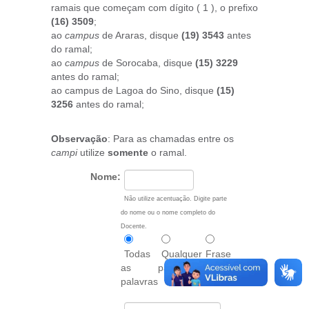
ramais que começam com dígito ( 1 ), o prefixo
(16) 3509
;
ao
campus
de Araras, disque
(19) 3543
antes
do ramal;
ao
campus
de Sorocaba, disque
(15) 3229
antes do ramal;
ao campus de Lagoa do Sino, disque
(15)
3256
antes do ramal;
Observação
: Para as chamadas entre os
campi
utilize
somente
o ramal.
Nome:
Não utilize acentuação. Digite parte
do nome ou o nome completo do
Docente.
Todas
Qualquer
Frase
as
palavra
exata
palavras