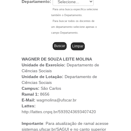
Departamento:
Para uma busca especifica selecione
também o Departamento.
Para buscar todos os docentes de
um departamento selecione apenas o
campo Departamento.
WAGNER DE SOUZA LEITE MOLINA
Unidade de Exercício:
Departamento de
Ciências Sociais
Unidade de Lotação:
Departamento de
Ciências Sociais
Campus
:
São Carlos
Ramal 1:
8656
E-Mail:
wagmolina@ufscar.br
Lattes:
http://lattes.cnpq.br/5939243693407420
Importante
: Para atualização de ramal acesse
sistemas.ufscar.br/SAGUI e no canto superior