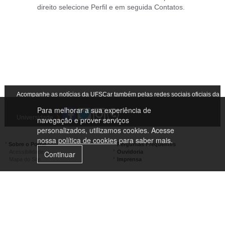
direito selecione Perfil e em seguida Contatos.
Acompanhe as notícias da UFSCar também pelas redes sociais oficiais da
Para melhorar a sua experiência de
Universidade
navegação e prover serviços
personalizados, utilizamos cookies. Acesse
nossa
política de cookies
para saber mais.
Sobre o Portal
Perguntas Frequentes
Acessibilidade
Ouvidoria
Continuar
Mapa do Site
Imprensa
Campus São Carlos
Campus Araras
Campus Sorocaba
Campus Lagoa do Sino
Campus São José do Rio Preto