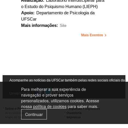
Realização:
Laboratório Interdisciplinar para
o Estudo do Psiquismo Humano (LIEPH)
Apoio:
Departamento de Psicologia da
UFSCar
Mais informações:
Site
Mais Eventos
Acompanhe as notícias da UFSCar também pelas redes sociais oficiais da
Para melhorar a sua experiência de
Universidade
navegação e prover serviços
personalizados, utilizamos cookies. Acesse
nossa
política de cookies
para saber mais.
Sobre o Portal
Perguntas Frequentes
Acessibilidade
Ouvidoria
Continuar
Mapa do Site
Imprensa