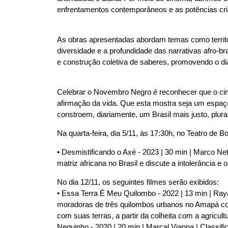
u
enfrentamentos contemporâneos e as potências cri
i
:
As obras apresentadas abordam temas como território
diversidade e a profundidade das narrativas afro-b
e construção coletiva de saberes, promovendo o diál
Celebrar o Novembro Negro é reconhecer que o cine
afirmação da vida. Que esta mostra seja um espaço
constroem, diariamente, um Brasil mais justo, plu
Na quarta-feira, dia 5/11, às 17:30h, no Teatro de B
• Desmistificando o Axé - 2023 | 30 min | Marco Net
matriz africana no Brasil e discute a intolerância e 
No dia 12/11, os seguintes filmes serão exibidos:
• Essa Terra É Meu Quilombo - 2022 | 13 min | Ray
moradoras de três quilombos urbanos no Amapá com
com suas terras, a partir da colheita com a agricul
Neguinho - 2020 | 20 min | Marçal Vianna | Classif