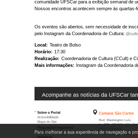
comunidade UFSCar para a exibição semanal de um
Nossos encontros acontecem sempre às quartas-fe
Os eventos são abertos, sem necessidade de insc
pelo Instagram da Coordenadoria de Cultura:
@cult
Local:
Teatro de Bolso
Horário:
17:30
Realização:
Coordenadoria de Cultura (CCult) e 
Mais informações:
Instagram da Coordenadoria d
Acompanhe as notícias da UFSCar tamb
Sobre o Portal
Campus São Carlos
Acessibilidade
Rod. Washington Luís
Mapa do Site
km 235 - SP-310 - São Car
Perguntas Frequentes
CEP 13565-905
Para melhorar a sua experiência de navegação e pro
Ouvidoria
Telefone: (16) 3351-8111
Imprensa