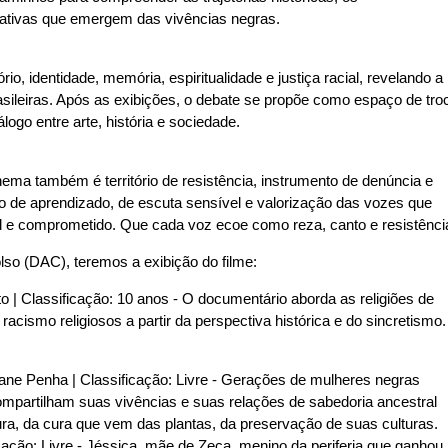
ativas que emergem das vivências negras.
, identidade, memória, espiritualidade e justiça racial, revelando a
rasileiras. Após as exibições, o debate se propõe como espaço de tro
ogo entre arte, história e sociedade.
ma também é território de resistência, instrumento de denúncia e
 de aprendizado, de escuta sensível e valorização das vozes que
ral e comprometido. Que cada voz ecoe como reza, canto e resistênci
olso (DAC), teremos a exibição do filme:
o | Classificação: 10 anos - O documentário aborda as religiões de
o racismo religiosos a partir da perspectiva histórica e do sincretismo.
ane Penha | Classificação: Livre - Gerações de mulheres negras
partilham suas vivências e suas relações de sabedoria ancestral
tura, da cura que vem das plantas, da preservação de suas culturas.
icação: Livre - Jéssica, mãe de Zeca, menino da periferia que ganhou