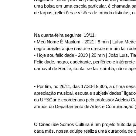
uma bolsa em uma escola particular, é chamada pa
de farpas, reflexões e visões de mundo distintas, o
Na quarta-feira seguinte, 19/11:
• Meu Nome É Maalum - 2021 | 8 min | Luísa Meirel
negra brasileira que nasce e cresce em um lar rod
• Hoje sou felicidade - 2019 | 20 min | João Luís, T
Felicidade, negro, cadeirante, periférico e intérp
carnaval de Recife, conta: se faz samba, não é ape
• Por fim, no 26/11, das 17:30-18:30h, a última se
apreciação musical, escuta e subjetividades" ligad
da UFSCar e coordenado pelo professor Adelcio C
ambos do Departamento de Artes e Comunicação 
O Cineclube Somos Cultura é um projeto fruto da p
cada mês, nossa equipe realiza uma curadoria de c