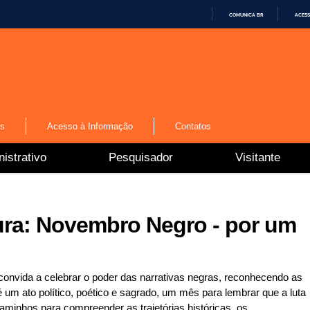
COMUNICA BR
ACESS
I
R
P
A
R
A
O
C
O
N
os
Acesso à Informação
Contatos
T
E
Ú
istrativo
Pesquisador
Visitante
D
O
ra: Novembro Negro - por um
vida a celebrar o poder das narrativas negras, reconhecendo as
é um ato político, poético e sagrado, um mês para lembrar que a luta
caminhos para compreender as trajetórias históricas, os