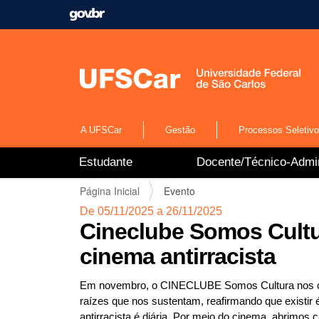
A UFSCar
Gestão
Processos Seletiv
N
Estudante
Docente/Técnico-Admin
a
v
V
Página Inicial
Evento
e
o
g
De 05/11/2025 a 26/11/2025
c
a
Cineclube Somos Cultu
ê
ç
e
cinema antirracista
ã
s
o
t
Em novembro, o CINECLUBE Somos Cultura nos con
á
raízes que nos sustentam, reafirmando que existir 
a
q
antirracista é diária. Por meio do cinema, abrimos 