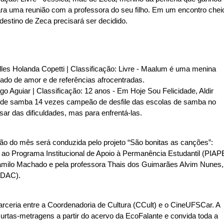
ra uma reunião com a professora do seu filho. Em um encontro chei
 destino de Zeca precisará ser decidido.
les Holanda Copetti | Classificação: Livre - Maalum é uma menina
eado de amor e de referências afrocentradas.
iago Aguiar | Classificação: 12 anos - Em Hoje Sou Felicidade, Aldir
rete de samba 14 vezes campeão de desfile das escolas de samba no
sar das dificuldades, mas para enfrentá-las.
ssão do mês será conduzida pelo projeto “São bonitas as canções”:
o ao Programa Institucional de Apoio à Permanência Estudantil (PIAP
amilo Machado e pela professora Thais dos Guimarães Alvim Nunes,
(DAC).
arceria entre a Coordenadoria de Cultura (CCult) e o CineUFSCar. A
urtas-metragens a partir do acervo da EcoFalante e convida toda a