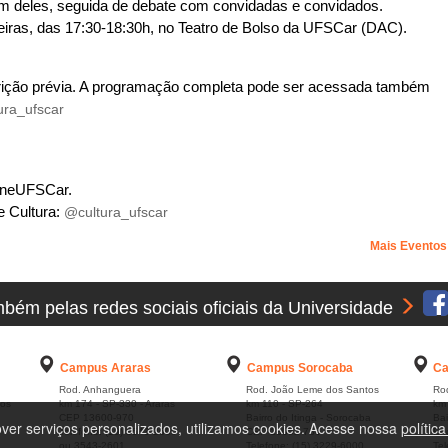
 deles, seguida de debate com convidadas e convidados.
iras, das 17:30-18:30h, no Teatro de Bolso da UFSCar (DAC).
rição prévia. A programação completa pode ser acessada também
ura_ufscar
CineUFSCar.
e Cultura:
@cultura_ufscar
Mais Evento
ém pelas redes sociais oficiais da Universidade
Campus Araras
Campus Sorocaba
Ca
Rod. Anhanguera
Rod. João Leme dos Santos
Rod
los
km 174 - SP-330 - Araras
km 110 - SP-264
km 
CEP 13600-970
Bairro do Itinga - Sorocaba
Bai
ver serviços personalizados, utilizamos cookies. Acesse nossa
polític
Telefone: (19) 3543-2600
CEP 18052-780
En
ou 3543-2601
Telefone: (15) 3229-6000
Tel